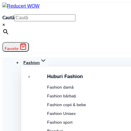
Skip
to
Caută
content
×
Favorite
Fashion
Huburi Fashion
Fashion damă
Fashion bărbați
Fashion copii & bebe
Fashion Unisex
Fashion sport