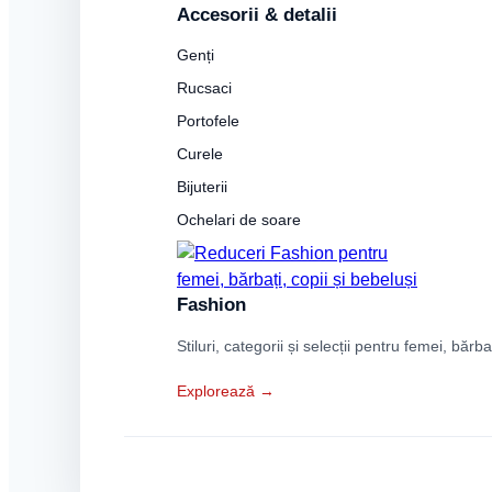
Accesorii & detalii
Genți
Rucsaci
Portofele
Curele
Bijuterii
Ochelari de soare
Fashion
Stiluri, categorii și selecții pentru femei, bărba
Explorează →