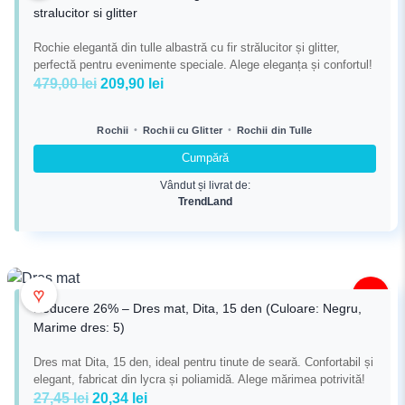
stralucitor si glitter
Rochie elegantă din tulle albastră cu fir strălucitor și glitter,
perfectă pentru evenimente speciale. Alege eleganța și confortul!
Prețul
Prețul
479,00
lei
209,90
lei
inițial
curent
a
este:
•
•
Rochii
Rochii cu Glitter
Rochii din Tulle
fost:
209,90 lei.
Cumpără
479,00 lei.
Vândut și livrat de:
TrendLand
♥
-26%
Reducere 26% – Dres mat, Dita, 15 den (Culoare: Negru,
Marime dres: 5)
Dres mat Dita, 15 den, ideal pentru tinute de seară. Confortabil și
elegant, fabricat din lycra și poliamidă. Alege mărimea potrivită!
Prețul
Prețul
27,45
lei
20,34
lei