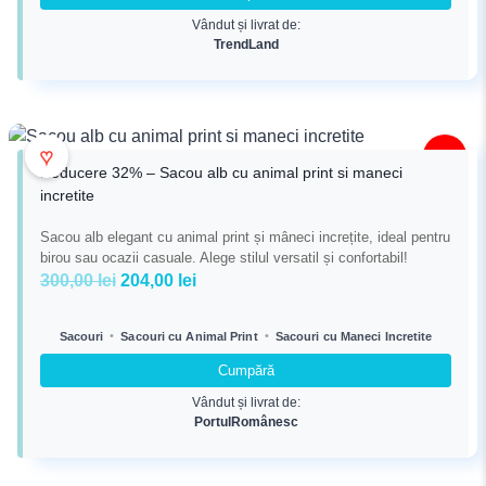
160,00 lei.
Vândut și livrat de:
TrendLand
♥
-32%
Reducere 32% – Sacou alb cu animal print si maneci
incretite
Sacou alb elegant cu animal print și mâneci increțite, ideal pentru
birou sau ocazii casuale. Alege stilul versatil și confortabil!
Prețul
Prețul
300,00
lei
204,00
lei
inițial
curent
a
este:
•
•
Sacouri
Sacouri cu Animal Print
Sacouri cu Maneci Incretite
fost:
204,00 lei.
Cumpără
300,00 lei.
Vândut și livrat de:
PortulRomânesc