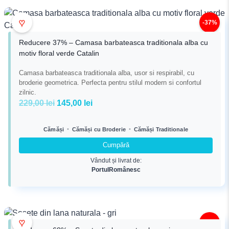
♥
-37%
Reducere 37% – Camasa barbateasca traditionala alba cu
motiv floral verde Catalin
Camasa barbateasca traditionala alba, usor si respirabil, cu
broderie geometrica. Perfecta pentru stilul modern si confortul
zilnic.
Prețul
Prețul
229,00
lei
145,00
lei
inițial
curent
a
este:
•
•
Cămăși
Cămăși cu Broderie
Cămăși Traditionale
fost:
145,00 lei.
Cumpără
229,00 lei.
Vândut și livrat de:
PortulRomânesc
♥
-68%