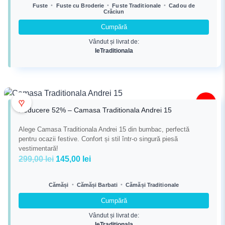
a
este:
•
•
•
Fuste
Fuste cu Broderie
Fuste Traditionale
Cadou de
Crăciun
fost:
187,00 lei.
586,00 lei.
Cumpără
Vândut și livrat de:
IeTraditionala
♥
-52%
Reducere 52% – Camasa Traditionala Andrei 15
Alege Camasa Traditionala Andrei 15 din bumbac, perfectă
pentru ocazii festive. Confort și stil într-o singură piesă
vestimentară!
Prețul
Prețul
299,00
lei
145,00
lei
inițial
curent
a
este:
•
•
Cămăși
Cămăși Barbati
Cămăși Traditionale
fost:
145,00 lei.
Cumpără
299,00 lei.
Vândut și livrat de:
IeTraditionala