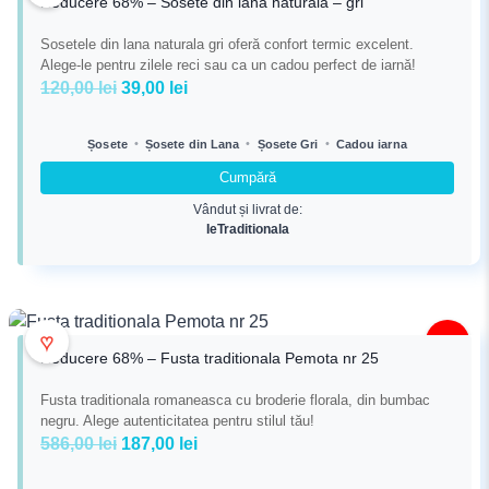
Reducere 68% – Sosete din lana naturala – gri
Sosetele din lana naturala gri oferă confort termic excelent.
Alege-le pentru zilele reci sau ca un cadou perfect de iarnă!
Prețul
Prețul
120,00
lei
39,00
lei
inițial
curent
a
este:
•
•
•
Șosete
Șosete din Lana
Șosete Gri
Cadou iarna
fost:
39,00 lei.
Cumpără
120,00 lei.
Vândut și livrat de:
IeTraditionala
♥
-68%
Reducere 68% – Fusta traditionala Pemota nr 25
Fusta traditionala romaneasca cu broderie florala, din bumbac
negru. Alege autenticitatea pentru stilul tău!
Prețul
Prețul
586,00
lei
187,00
lei
inițial
curent