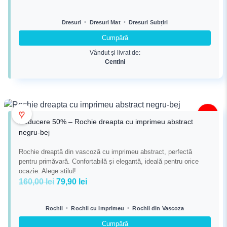
inițial
curent
a
este:
•
•
Dresuri
Dresuri Mat
Dresuri Subțiri
fost:
20,34 lei.
Cumpără
27,45 lei.
Vândut și livrat de:
Centini
♥
-50%
Reducere 50% – Rochie dreapta cu imprimeu abstract
negru-bej
Rochie dreaptă din vascoză cu imprimeu abstract, perfectă
pentru primăvară. Confortabilă și elegantă, ideală pentru orice
ocazie. Alege stilul!
Prețul
Prețul
160,00
lei
79,90
lei
inițial
curent
a
este:
•
•
Rochii
Rochii cu Imprimeu
Rochii din Vascoza
fost:
79,90 lei.
Cumpără