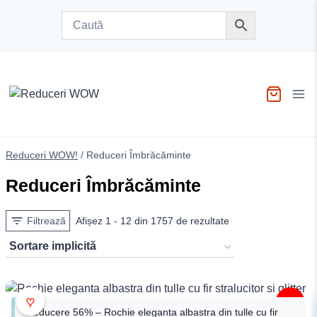
Skip
to
content
Reduceri WOW!
/
Reduceri Îmbrăcăminte
Reduceri Îmbrăcăminte
Filtrează
Afișez 1 - 12 din 1757 de rezultate
♥
-56%
Reducere 56% – Rochie eleganta albastra din tulle cu fir