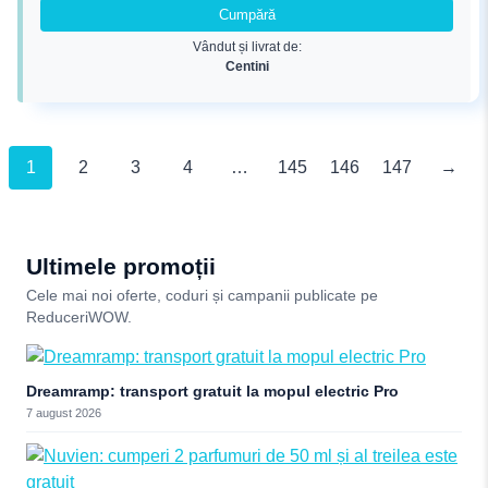
fost:
44,64 lei.
Cumpără
70,16 lei.
Vândut și livrat de:
Centini
1
2
3
4
…
145
146
147
→
Ultimele promoții
Cele mai noi oferte, coduri și campanii publicate pe
ReduceriWOW.
Dreamramp: transport gratuit la mopul electric Pro
7 august 2026