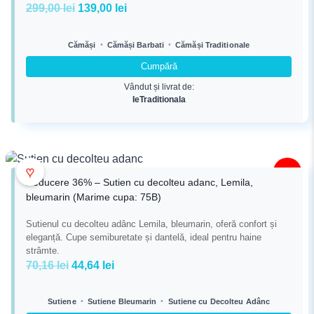
Prețul
Prețul
299,00
lei
139,00
lei
inițial
curent
a
este:
•
•
Cămăși
Cămăși Barbati
Cămăși Traditionale
fost:
139,00 lei.
Cumpără
299,00 lei.
Vândut și livrat de:
IeTraditionala
♥
-36%
Reducere 36% – Sutien cu decolteu adanc, Lemila,
bleumarin (Marime cupa: 75B)
Sutienul cu decolteu adânc Lemila, bleumarin, oferă confort și
eleganță. Cupe semiburetate și dantelă, ideal pentru haine
strâmte.
Prețul
Prețul
70,16
lei
44,64
lei
inițial
curent
a
este:
•
•
Sutiene
Sutiene Bleumarin
Sutiene cu Decolteu Adânc