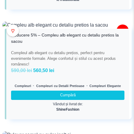
♥
-5%
Reducere 5% – Compleu alb elegant cu detaliu pretios la
sacou
Compleul alb elegant cu detaliu prețios, perfect pentru
evenimente formale. Alege confortul și stilul cu acest produs
românesc!
Prețul
Prețul
590,00
lei
560,50
lei
inițial
curent
a
este:
•
•
Compleuri
Compleuri cu Detalii Pretioase
Compleuri Elegante
fost:
560,50 lei.
Cumpără
590,00 lei.
Vândut și livrat de:
ShineFashion