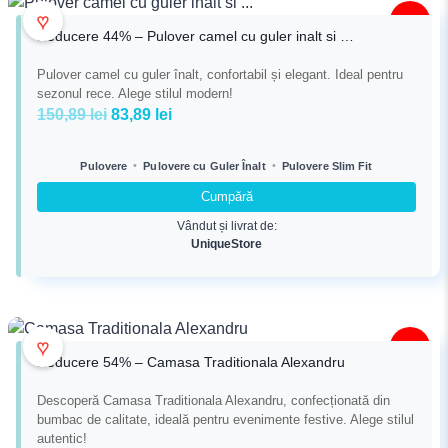
♥
-44%
Reducere 44% – Pulover camel cu guler inalt si …
Pulover camel cu guler înalt, confortabil și elegant. Ideal pentru
sezonul rece. Alege stilul modern!
Prețul
Prețul
150,89
lei
83,89
lei
inițial
curent
a
este:
•
•
Pulovere
Pulovere cu Guler Înalt
Pulovere Slim Fit
fost:
83,89 lei.
Cumpără
150,89 lei.
Vândut și livrat de:
UniqueStore
♥
-54%
Reducere 54% – Camasa Traditionala Alexandru
Descoperă Camasa Traditionala Alexandru, confecționată din
bumbac de calitate, ideală pentru evenimente festive. Alege stilul
autentic!