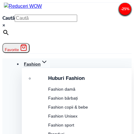
Skip
-25%
-20%
-25%
-25%
-20%
-25%
-25%
-25%
-25%
-20%
-25%
-25%
to
Caută
content
×
Favorite
Fashion
Huburi Fashion
Fashion damă
Fashion bărbați
Fashion copii & bebe
Fashion Unisex
Fashion sport