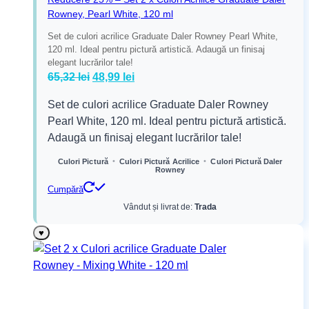
Rowney, Pearl White, 120 ml
Set de culori acrilice Graduate Daler Rowney Pearl White,
120 ml. Ideal pentru pictură artistică. Adaugă un finisaj
elegant lucrărilor tale!
Prețul
Prețul
65,32
lei
48,99
lei
inițial
curent
Set de culori acrilice Graduate Daler Rowney
a
este:
Pearl White, 120 ml. Ideal pentru pictură artistică.
fost:
48,99 lei.
Adaugă un finisaj elegant lucrărilor tale!
65,32 lei.
•
•
Culori Pictură
Culori Pictură Acrilice
Culori Pictură Daler
Rowney
Cumpără
Vândut și livrat de:
Trada
♥