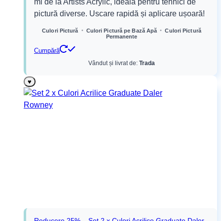
ml de la Artists Acrylic, ideală pentru tehnici de
fost:
12,99 lei.
pictură diverse. Uscare rapidă și aplicare ușoară!
16,24 lei.
•
•
Culori Pictură
Culori Pictură pe Bază Apă
Culori Pictură
Permanente
Cumpără
Vândut și livrat de:
Trada
♥
Reducere 25% – Set 2 x Culori Acrilice Graduate Daler