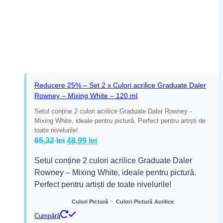
Reducere 25% – Set 2 x Culori acrilice Graduate Daler
Rowney – Mixing White – 120 ml
Setul conține 2 culori acrilice Graduate Daler Rowney -
Mixing White, ideale pentru pictură. Perfect pentru artiști de
toate nivelurile!
Prețul
Prețul
65,32
lei
48,99
lei
inițial
curent
Setul conține 2 culori acrilice Graduate Daler
a
este:
Rowney – Mixing White, ideale pentru pictură.
fost:
48,99 lei.
Perfect pentru artiști de toate nivelurile!
65,32 lei.
•
Culori Pictură
Culori Pictură Acrilice
Cumpără