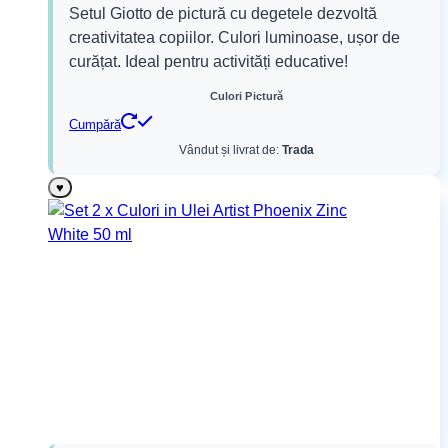
Setul Giotto de pictură cu degetele dezvoltă
a
este:
creativitatea copiilor. Culori luminoase, ușor de
fost:
91,99 lei.
curățat. Ideal pentru activități educative!
114,99 lei.
Culori Pictură
Cumpără
Vândut și livrat de:
Trada
♥