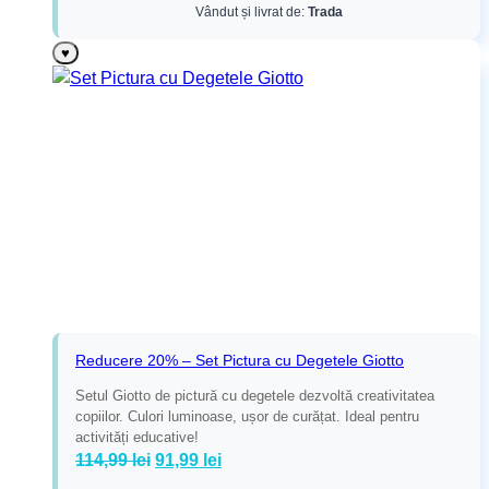
Vândut și livrat de:
Trada
♥
Reducere 20% – Set Pictura cu Degetele Giotto
Setul Giotto de pictură cu degetele dezvoltă creativitatea
copiilor. Culori luminoase, ușor de curățat. Ideal pentru
activități educative!
Prețul
Prețul
114,99
lei
91,99
lei
inițial
curent