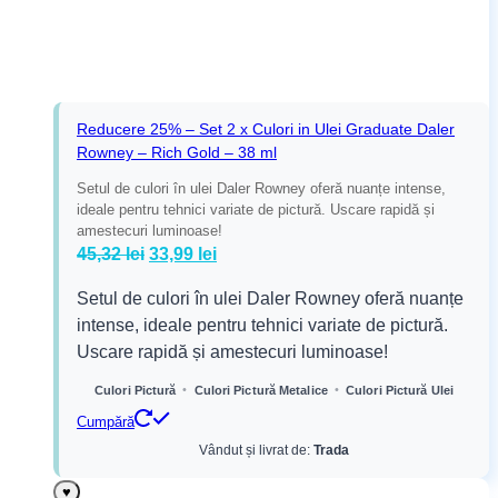
Reducere 25% – Set 2 x Culori in Ulei Graduate Daler
Rowney – Rich Gold – 38 ml
Setul de culori în ulei Daler Rowney oferă nuanțe intense,
ideale pentru tehnici variate de pictură. Uscare rapidă și
amestecuri luminoase!
Prețul
Prețul
45,32
lei
33,99
lei
inițial
curent
Setul de culori în ulei Daler Rowney oferă nuanțe
a
este:
intense, ideale pentru tehnici variate de pictură.
fost:
33,99 lei.
Uscare rapidă și amestecuri luminoase!
45,32 lei.
•
•
Culori Pictură
Culori Pictură Metalice
Culori Pictură Ulei
Cumpără
Vândut și livrat de:
Trada
♥