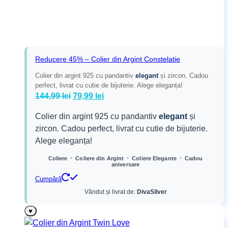
Reducere 45% – Colier din Argint Constelatie
Colier din argint 925 cu pandantiv
elegant
și zircon. Cadou
perfect, livrat cu cutie de bijuterie. Alege eleganța!
Prețul
Prețul
144,99
lei
79,99
lei
inițial
curent
Colier din argint 925 cu pandantiv
elegant
și
a
este:
zircon. Cadou perfect, livrat cu cutie de bijuterie.
fost:
79,99 lei.
Alege eleganța!
144,99 lei.
•
•
•
Coliere
Coliere din Argint
Coliere Elegante
Cadou
aniversare
Cumpără
Vândut și livrat de:
DivaSilver
♥