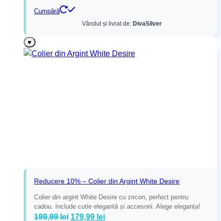
Cumpără
Vândut și livrat de:
DivaSilver
♥
Reducere 10% – Colier din Argint White Desire
Colier din argint White Desire cu zircon, perfect pentru
cadou. Include cutie elegantă și accesorii. Alege eleganța!
Prețul
Prețul
199,99
lei
179,99
lei