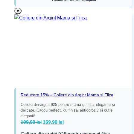
♥
Reducere 15% – Coliere din Argint Mama si Fiica
Coliere din argint 925 pentru mama și fiica, elegante și
delicate. Cadou perfect, cu finisaj anticoroziv și cutie
elegantă.
Prețul
Prețul
199,99
lei
169,99
lei
inițial
curent