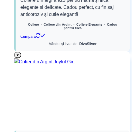
Coliere din argint 925 pentru mama și fiica,
a
este:
elegante și delicate. Cadou perfect, cu finisaj
fost:
169,99 lei.
anticoroziv și cutie elegantă.
199,99 lei.
•
•
•
Coliere
Coliere din Argint
Coliere Elegante
Cadou
pentru fiica
Cumpără
Vândut și livrat de:
DivaSilver
♥