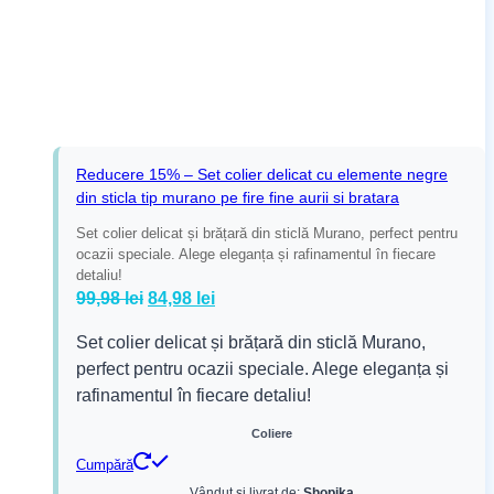
Reducere 15% – Set colier delicat cu elemente negre
din sticla tip murano pe fire fine aurii si bratara
Set colier delicat și brățară din sticlă Murano, perfect pentru
ocazii speciale. Alege eleganța și rafinamentul în fiecare
detaliu!
Prețul
Prețul
99,98
lei
84,98
lei
inițial
curent
Set colier delicat și brățară din sticlă Murano,
a
este:
perfect pentru ocazii speciale. Alege eleganța și
fost:
84,98 lei.
rafinamentul în fiecare detaliu!
99,98 lei.
Coliere
Cumpără
Vândut și livrat de:
Shopika