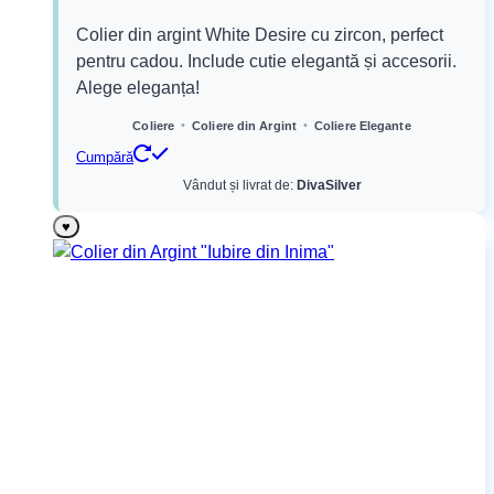
inițial
curent
Colier din argint White Desire cu zircon, perfect
a
este:
pentru cadou. Include cutie elegantă și accesorii.
fost:
179,99 lei.
Alege eleganța!
199,99 lei.
•
•
Coliere
Coliere din Argint
Coliere Elegante
Cumpără
Vândut și livrat de:
DivaSilver
♥