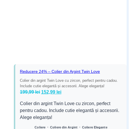
Reducere 24% – Colier din Argint Twin Love
Colier din argint Twin Love cu zircon, perfect pentru cadou.
Include cutie elegantă și accesorii. Alege eleganța!
Prețul
Prețul
199,99
lei
152,99
lei
inițial
curent
Colier din argint Twin Love cu zircon, perfect
a
este:
pentru cadou. Include cutie elegantă și accesorii.
fost:
152,99 lei.
Alege eleganța!
199,99 lei.
•
•
Coliere
Coliere din Argint
Coliere Elegante