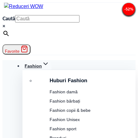
Skip
-45%
-24%
-10%
-34%
-15%
-15%
-28%
-40%
-52%
-30%
-52%
-11%
to
Caută
content
×
Favorite
Fashion
Huburi Fashion
Fashion damă
Fashion bărbați
Fashion copii & bebe
Fashion Unisex
Fashion sport