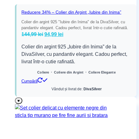
Reducere 34% – Colier din Argint „Iubire din Inima”
Colier din argint 925 "Iubire din Inima" de la DivaSilver, cu
pandantiv elegant. Cadou perfect, livrat într-o cutie rafinată.
Prețul
Prețul
144,99
lei
94,99
lei
inițial
curent
Colier din argint 925 „Iubire din Inima” de la
a
este:
DivaSilver, cu pandantiv elegant. Cadou perfect,
fost:
94,99 lei.
livrat într-o cutie rafinată.
144,99 lei.
•
•
Coliere
Coliere din Argint
Coliere Elegante
Cumpără
Vândut și livrat de:
DivaSilver
♥