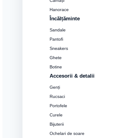
Cămăși
Hanorace
Încălțăminte
Sandale
Pantofi
Sneakers
Ghete
Botine
Accesorii & detalii
Genți
Rucsaci
Portofele
Curele
Bijuterii
Ochelari de soare