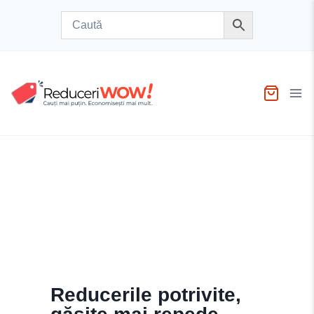
Skip
to
content
Reducerile potrivite,