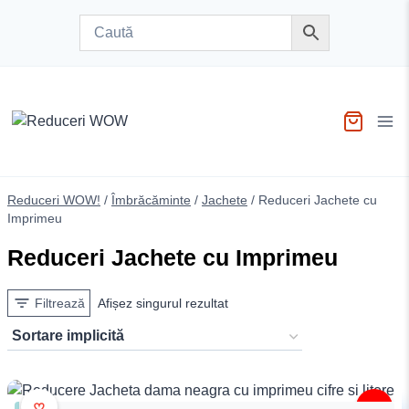
Skip
to
content
Reduceri WOW!
/
Îmbrăcăminte
/
Jachete
/
Reduceri Jachete cu
Imprimeu
Reduceri Jachete cu Imprimeu
Filtrează
Afișez singurul rezultat
♥
-20%