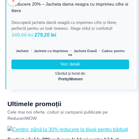
Reducere 20% – Jacheta dama neagra cu imprimeu cifre si
litere
Descoperă jacheta damă neagră cu imprimeu cifre și litere,
perfectă pentru un look tineresc. Alege stilul și confortul!
Prețul
Prețul
349,00
lei
279,20
lei
inițial
curent
a
este:
•
•
•
Jachete
Jachete cu Imprimeu
Jachete Damă
Cadou pentru
ea
fost:
279,20 lei.
349,00 lei.
Vezi detalii
Vândut și livrat de:
PrettyWomen
Ultimele promoții
Cele mai noi oferte, coduri și campanii publicate pe
ReduceriWOW.