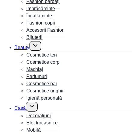
Fashion bărbați
Îmbrăcăminte
Încălțăminte
Fashion copii
Accesorii Fashion
Bijuterii
Toggle
Beauty
child
menu
Cosmetice ten
Cosmetice corp
Machiaj
Parfumuri
Cosmetice păr
Cosmetice unghii
Igienă personală
Toggle
Casă
child
menu
Decorațiuni
Electrocasnice
Mobilă