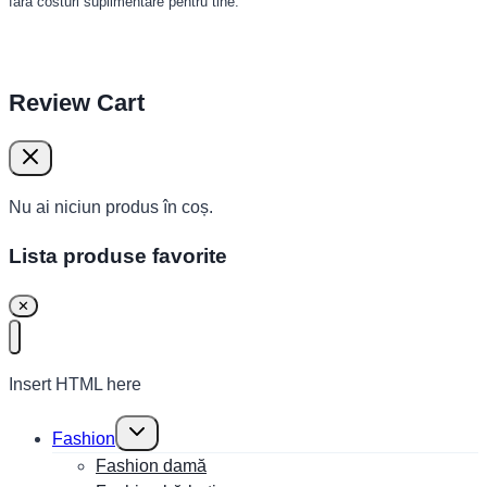
fără costuri suplimentare pentru tine.
Review Cart
Nu ai niciun produs în coș.
Lista produse favorite
✕
Insert HTML here
Toggle
Fashion
child
menu
Fashion damă