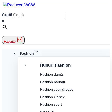
Skip
to
Caută
content
×
Favorite
Fashion
Huburi Fashion
Fashion damă
Fashion bărbați
Fashion copii & bebe
Fashion Unisex
Fashion sport