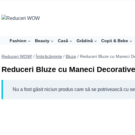
Skip
to
content
Fashion
Beauty
Casă
Grădină
Copii & Bebe
Reduceri WOW!
/
Îmbrăcăminte
/
Bluze
/
Reduceri Bluze cu Maneci De
Reduceri Bluze cu Maneci Decorativ
Nu a fost găsit niciun produs care să se potrivească cu sel