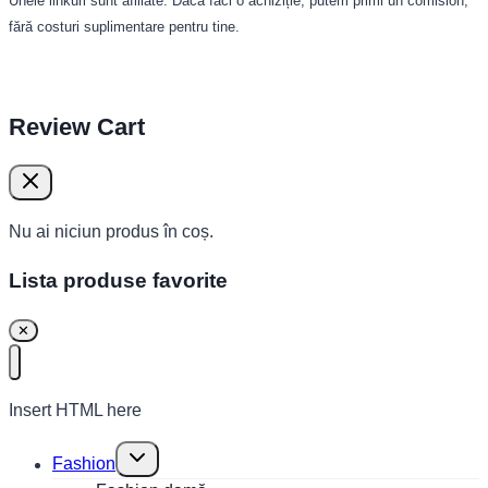
Unele linkuri sunt afiliate. Dacă faci o achiziție, putem primi un comision,
fără costuri suplimentare pentru tine.
Review Cart
Nu ai niciun produs în coș.
Lista produse favorite
✕
Insert HTML here
Toggle
Fashion
child
menu