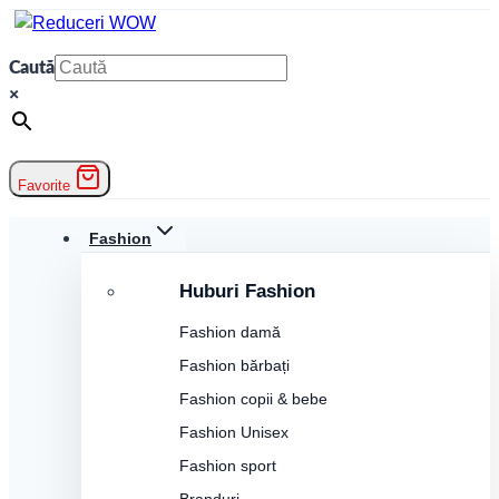
Skip
to
Caută
content
×
Favorite
Fashion
Huburi Fashion
Fashion damă
Fashion bărbați
Fashion copii & bebe
Fashion Unisex
Fashion sport