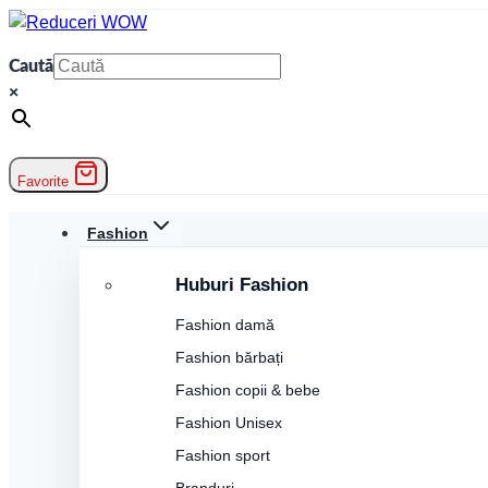
Skip
to
Caută
content
×
Favorite
Fashion
Huburi Fashion
Fashion damă
Fashion bărbați
Fashion copii & bebe
Fashion Unisex
Fashion sport