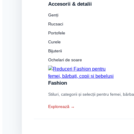
Accesorii & detalii
Genți
Rucsaci
Portofele
Curele
Bijuterii
Ochelari de soare
Fashion
Stiluri, categorii și selecții pentru femei, bărba
Explorează →