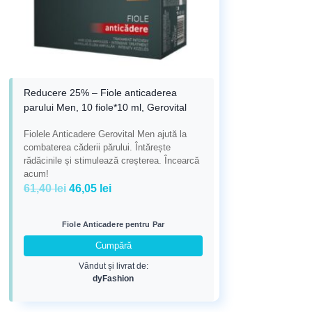
Reducere 25% – Fiole anticaderea
parului Men, 10 fiole*10 ml, Gerovital
Fiolele Anticadere Gerovital Men ajută la
combaterea căderii părului. Întărește
rădăcinile și stimulează creșterea. Încearcă
acum!
Prețul
Prețul
61,40
lei
46,05
lei
inițial
curent
a
este:
Fiole Anticadere pentru Par
fost:
46,05 lei.
Cumpără
61,40 lei.
Vândut și livrat de:
dyFashion