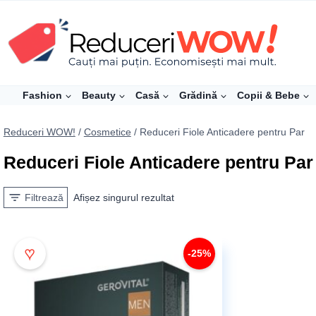
Skip
to
content
Fashion
Beauty
Casă
Grădină
Copii & Bebe
Reduceri WOW!
/
Cosmetice
/
Reduceri Fiole Anticadere pentru Par
Reduceri Fiole Anticadere pentru Par
Filtrează
Afișez singurul rezultat
♥
-25%