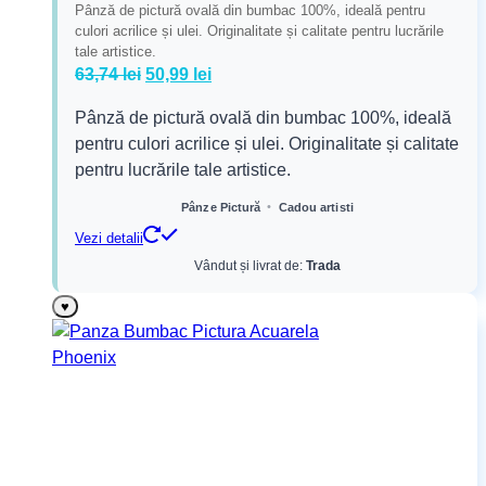
Pânză de pictură ovală din bumbac 100%, ideală pentru
culori acrilice și ulei. Originalitate și calitate pentru lucrările
tale artistice.
Prețul
Prețul
63,74
lei
50,99
lei
inițial
curent
Pânză de pictură ovală din bumbac 100%, ideală
a
este:
pentru culori acrilice și ulei. Originalitate și calitate
fost:
50,99 lei.
pentru lucrările tale artistice.
63,74 lei.
•
Pânze Pictură
Cadou artisti
Vezi detalii
Vândut și livrat de:
Trada
♥