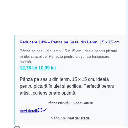
Reducere 14% – Panza pe Sasiu din Lemn, 15 x 15 cm
Pânză pe sasiu din lemn, 15 x 15 cm, ideală pentru pictură
în ulei și acrilice. Perfectă pentru artiști, cu tensionare
optimă.
Prețul
Prețul
12,78
lei
10,99
lei
inițial
curent
Pânză pe sasiu din lemn, 15 x 15 cm, ideală
a
este:
pentru pictură în ulei și acrilice. Perfectă pentru
fost:
10,99 lei.
artiști, cu tensionare optimă.
12,78 lei.
•
Pânze Pictură
Cadou artisti
Vezi detalii
Vândut și livrat de:
Trada