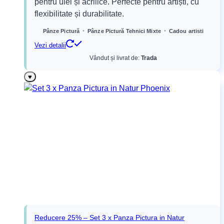
pentru ulei și acrilice. Perfecte pentru artiști, cu
fost:
65,99 lei.
flexibilitate și durabilitate.
87,99 lei.
•
•
Pânze Pictură
Pânze Pictură Tehnici Mixte
Cadou artisti
Vezi detalii
Vândut și livrat de:
Trada
♥
Reducere 25% – Set 3 x Panza Pictura in Natur