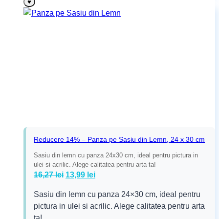
♥
Reducere 14% – Panza pe Sasiu din Lemn, 24 x 30 cm
Sasiu din lemn cu panza 24x30 cm, ideal pentru pictura in
ulei si acrilic. Alege calitatea pentru arta ta!
Prețul
Prețul
16,27
lei
13,99
lei
inițial
curent
Sasiu din lemn cu panza 24×30 cm, ideal pentru
a
este:
pictura in ulei si acrilic. Alege calitatea pentru arta
fost:
13,99 lei.
ta!