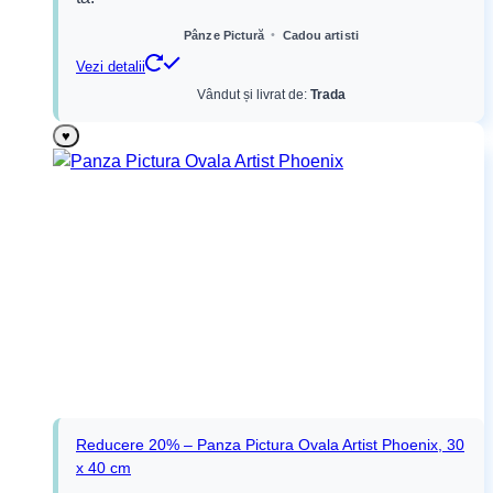
16,27 lei.
•
Pânze Pictură
Cadou artisti
Vezi detalii
Vândut și livrat de:
Trada
♥
Reducere 20% – Panza Pictura Ovala Artist Phoenix, 30
x 40 cm