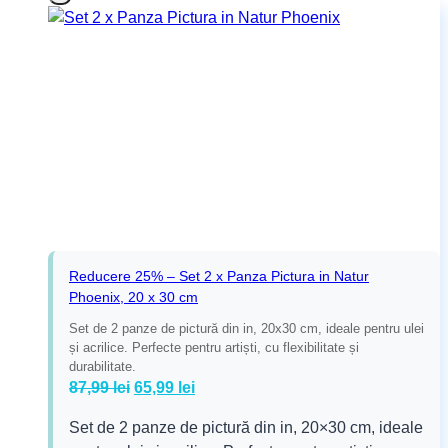
Reducere 25% – Set 2 x Panza Pictura in Natur
Phoenix, 20 x 30 cm
Set de 2 panze de pictură din in, 20x30 cm, ideale pentru ulei
și acrilice. Perfecte pentru artiști, cu flexibilitate și
durabilitate.
Prețul
Prețul
87,99
lei
65,99
lei
inițial
curent
Set de 2 panze de pictură din in, 20×30 cm, ideale
a
este: