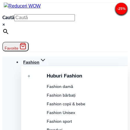
Skip
-25%
-25%
-25%
-14%
-14%
-20%
-20%
-20%
-14%
-20%
-20%
-25%
to
Caută
content
×
Favorite
Fashion
Huburi Fashion
Fashion damă
Fashion bărbați
Fashion copii & bebe
Fashion Unisex
Fashion sport