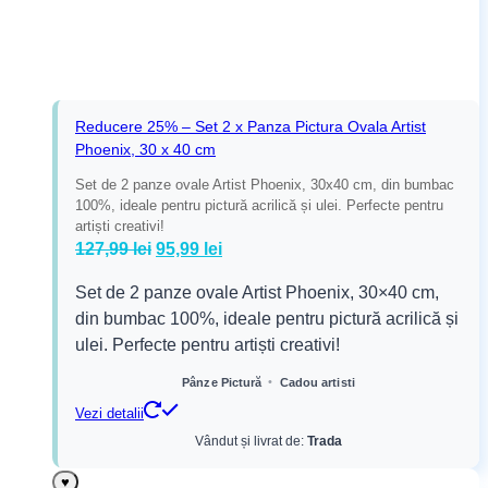
Reducere 25% – Set 2 x Panza Pictura Ovala Artist
Phoenix, 30 x 40 cm
Set de 2 panze ovale Artist Phoenix, 30x40 cm, din bumbac
100%, ideale pentru pictură acrilică și ulei. Perfecte pentru
artiști creativi!
Prețul
Prețul
127,99
lei
95,99
lei
inițial
curent
Set de 2 panze ovale Artist Phoenix, 30×40 cm,
a
este:
din bumbac 100%, ideale pentru pictură acrilică și
fost:
95,99 lei.
ulei. Perfecte pentru artiști creativi!
127,99 lei.
•
Pânze Pictură
Cadou artisti
Vezi detalii
Vândut și livrat de:
Trada
♥