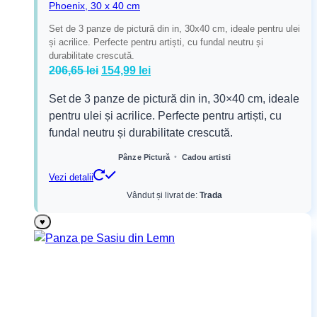
Phoenix, 30 x 40 cm
Set de 3 panze de pictură din in, 30x40 cm, ideale pentru ulei
și acrilice. Perfecte pentru artiști, cu fundal neutru și
durabilitate crescută.
Prețul
Prețul
206,65
lei
154,99
lei
inițial
curent
Set de 3 panze de pictură din in, 30×40 cm, ideale
a
este:
pentru ulei și acrilice. Perfecte pentru artiști, cu
fost:
154,99 lei.
fundal neutru și durabilitate crescută.
206,65 lei.
•
Pânze Pictură
Cadou artisti
Vezi detalii
Vândut și livrat de:
Trada
♥