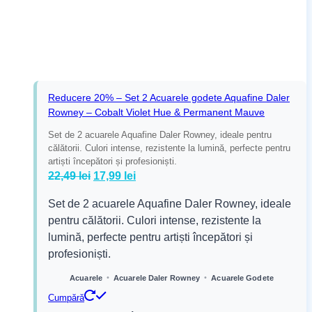
Reducere 20% – Set 2 Acuarele godete Aquafine Daler
Rowney – Cobalt Violet Hue & Permanent Mauve
Set de 2 acuarele Aquafine Daler Rowney, ideale pentru
călătorii. Culori intense, rezistente la lumină, perfecte pentru
artiști începători și profesioniști.
Prețul
Prețul
22,49
lei
17,99
lei
inițial
curent
Set de 2 acuarele Aquafine Daler Rowney, ideale
a
este:
pentru călătorii. Culori intense, rezistente la
fost:
17,99 lei.
lumină, perfecte pentru artiști începători și
22,49 lei.
profesioniști.
•
•
Acuarele
Acuarele Daler Rowney
Acuarele Godete
Cumpără