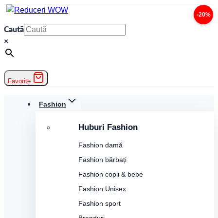
Skip
-20%
to
Caută
content
×
Favorite
Fashion
Huburi Fashion
Fashion damă
Fashion bărbați
Fashion copii & bebe
Fashion Unisex
Fashion sport