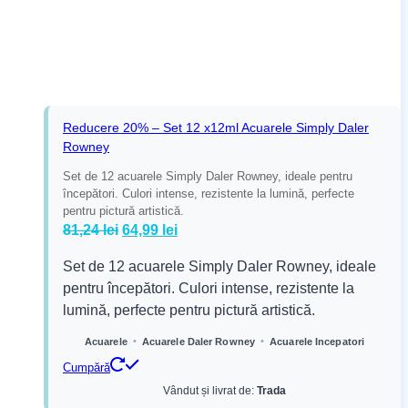
Reducere 20% – Set 12 x12ml Acuarele Simply Daler
Rowney
Set de 12 acuarele Simply Daler Rowney, ideale pentru
începători. Culori intense, rezistente la lumină, perfecte
pentru pictură artistică.
Prețul
Prețul
81,24
lei
64,99
lei
inițial
curent
Set de 12 acuarele Simply Daler Rowney, ideale
a
este:
pentru începători. Culori intense, rezistente la
fost:
64,99 lei.
lumină, perfecte pentru pictură artistică.
81,24 lei.
•
•
Acuarele
Acuarele Daler Rowney
Acuarele Incepatori
Cumpără
Vândut și livrat de:
Trada