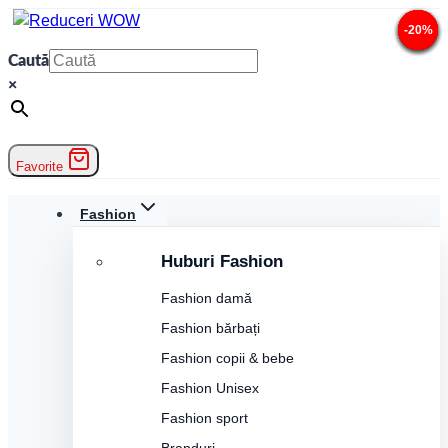
Skip
-20%
-20%
-20%
-20%
-20%
-20%
-20%
to
Caută
content
×
Favorite
Fashion
Huburi Fashion
Fashion damă
Fashion bărbați
Fashion copii & bebe
Fashion Unisex
Fashion sport