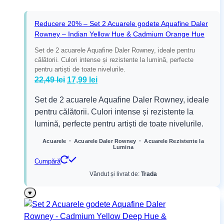
Reducere 20% – Set 2 Acuarele godete Aquafine Daler
Rowney – Indian Yellow Hue & Cadmium Orange Hue
Set de 2 acuarele Aquafine Daler Rowney, ideale pentru
călătorii. Culori intense și rezistente la lumină, perfecte
pentru artiști de toate nivelurile.
Prețul
Prețul
22,49
lei
17,99
lei
inițial
curent
Set de 2 acuarele Aquafine Daler Rowney, ideale
a
este:
pentru călătorii. Culori intense și rezistente la
fost:
17,99 lei.
lumină, perfecte pentru artiști de toate nivelurile.
22,49 lei.
•
•
Acuarele
Acuarele Daler Rowney
Acuarele Rezistente la
Lumina
Cumpără
Vândut și livrat de:
Trada
♥