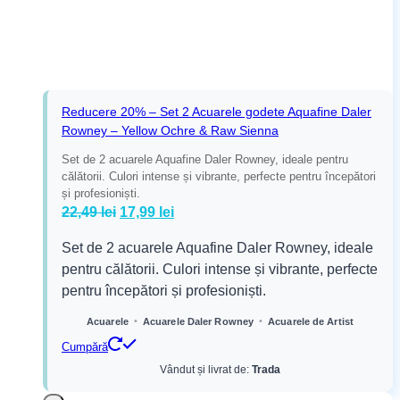
Reducere 20% – Set 2 Acuarele godete Aquafine Daler
Rowney – Yellow Ochre & Raw Sienna
Set de 2 acuarele Aquafine Daler Rowney, ideale pentru
călătorii. Culori intense și vibrante, perfecte pentru începători
și profesioniști.
Prețul
Prețul
22,49
lei
17,99
lei
inițial
curent
Set de 2 acuarele Aquafine Daler Rowney, ideale
a
este:
pentru călătorii. Culori intense și vibrante, perfecte
fost:
17,99 lei.
pentru începători și profesioniști.
22,49 lei.
•
•
Acuarele
Acuarele Daler Rowney
Acuarele de Artist
Cumpără
Vândut și livrat de:
Trada