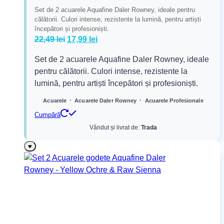
Set de 2 acuarele Aquafine Daler Rowney, ideale pentru
călătorii. Culori intense, rezistente la lumină, pentru artiști
începători și profesioniști.
Prețul
Prețul
22,49
lei
17,99
lei
inițial
curent
Set de 2 acuarele Aquafine Daler Rowney, ideale
a
este:
pentru călătorii. Culori intense, rezistente la
fost:
17,99 lei.
lumină, pentru artiști începători și profesioniști.
22,49 lei.
•
•
Acuarele
Acuarele Daler Rowney
Acuarele Profesionale
Cumpără
Vândut și livrat de:
Trada
♥