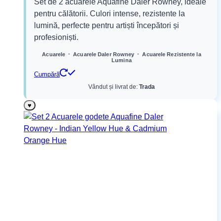
Set de 2 acuarele Aquafine Daler Rowney, ideale
a
este:
pentru călătorii. Culori intense, rezistente la
fost:
17,99 lei.
lumină, perfecte pentru artiști începători și
22,49 lei.
profesioniști.
•
•
Acuarele
Acuarele Daler Rowney
Acuarele Rezistente la
Lumina
Cumpără
Vândut și livrat de:
Trada
♥