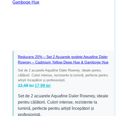
Reducere 20% – Set 2 Acuarele godete Aquafine Daler
Rowney – Cadmium Yellow Deep Hue & Gamboge Hue
Set de 2 acuarele Aquafine Daler Rowney, ideale pentru
călătorii. Culori intense, rezistente la lumină, perfecte pentru
artiști începători și profesioniști.
Prețul
Prețul
22,49
lei
17,99
lei
inițial
curent
Set de 2 acuarele Aquafine Daler Rowney, ideale
a
este:
pentru călătorii. Culori intense, rezistente la
fost:
17,99 lei.
lumină, perfecte pentru artiști începători și
22,49 lei.
profesioniști.