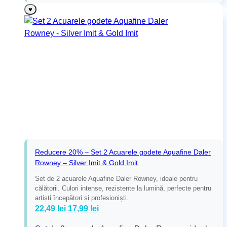
♥
Reducere 20% – Set 2 Acuarele godete Aquafine Daler
Rowney – Silver Imit & Gold Imit
Set de 2 acuarele Aquafine Daler Rowney, ideale pentru
călătorii. Culori intense, rezistente la lumină, perfecte pentru
artiști începători și profesioniști.
Prețul
Prețul
22,49
lei
17,99
lei
inițial
curent