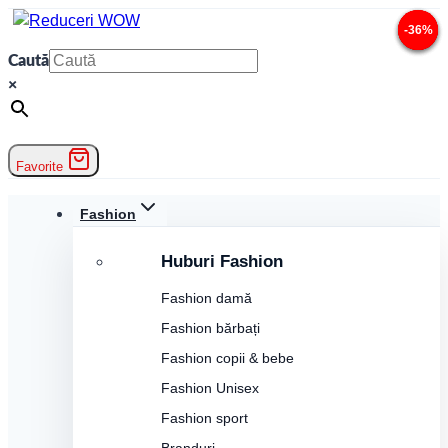
Skip
-36%
-36%
-36%
-36%
to
Caută
content
×
Favorite
Fashion
Huburi Fashion
Fashion damă
Fashion bărbați
Fashion copii & bebe
Fashion Unisex
Fashion sport