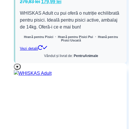
Prețul
Prețul
279,83
lei
179,99
lei
inițial
curent
WHISKAS Adult cu pui oferă o nutriție echilibrată
a
este:
pentru pisici. Ideală pentru pisici active, ambalaj
fost:
179,99 lei.
de 14kg. Oferă-i ce e mai bun!
279,83 lei.
•
•
Hrană pentru Pisici
Hrană pentru Pisici Pui
Hrană pentru
Pisici Uscată
Vezi detalii
Vândut și livrat de:
PentruAnimale
♥