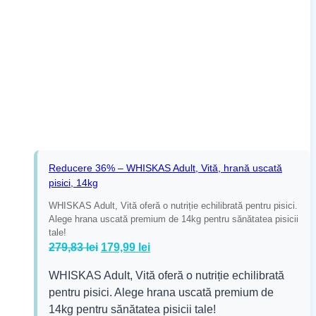
Reducere 36% – WHISKAS Adult, Vită, hrană uscată
pisici, 14kg
WHISKAS Adult, Vită oferă o nutriție echilibrată pentru pisici.
Alege hrana uscată premium de 14kg pentru sănătatea pisicii
tale!
Prețul
Prețul
279,83
lei
179,99
lei
inițial
curent
WHISKAS Adult, Vită oferă o nutriție echilibrată
a
este:
pentru pisici. Alege hrana uscată premium de
fost:
179,99 lei.
14kg pentru sănătatea pisicii tale!
279,83 lei.