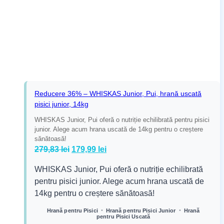
Reducere 36% – WHISKAS Junior, Pui, hrană uscată
pisici junior, 14kg
WHISKAS Junior, Pui oferă o nutriție echilibrată pentru pisici
junior. Alege acum hrana uscată de 14kg pentru o creștere
sănătoasă!
Prețul
Prețul
279,83
lei
179,99
lei
inițial
curent
WHISKAS Junior, Pui oferă o nutriție echilibrată
a
este:
pentru pisici junior. Alege acum hrana uscată de
fost:
179,99 lei.
14kg pentru o creștere sănătoasă!
279,83 lei.
•
•
Hrană pentru Pisici
Hrană pentru Pisici Junior
Hrană
pentru Pisici Uscată