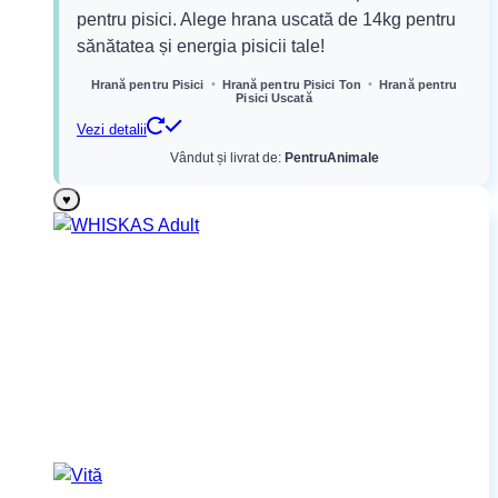
a
este:
pentru pisici. Alege hrana uscată de 14kg pentru
fost:
179,99 lei.
sănătatea și energia pisicii tale!
279,83 lei.
•
•
Hrană pentru Pisici
Hrană pentru Pisici Ton
Hrană pentru
Pisici Uscată
Vezi detalii
Vândut și livrat de:
PentruAnimale
♥