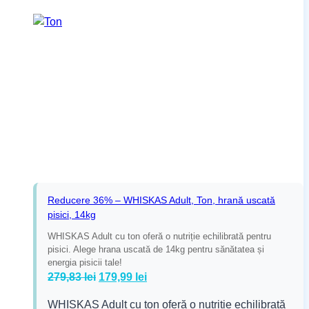
Reducere 36% – WHISKAS Adult, Ton, hrană uscată
pisici, 14kg
WHISKAS Adult cu ton oferă o nutriție echilibrată pentru
pisici. Alege hrana uscată de 14kg pentru sănătatea și
energia pisicii tale!
Prețul
Prețul
279,83
lei
179,99
lei
inițial
curent
WHISKAS Adult cu ton oferă o nutriție echilibrată