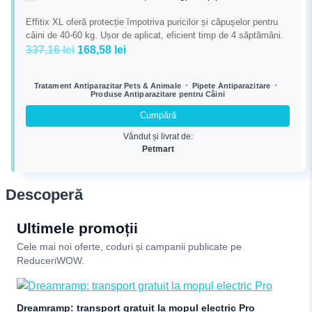
Effitix XL oferă protecție împotriva puricilor și căpușelor pentru
câini de 40-60 kg. Ușor de aplicat, eficient timp de 4 săptămâni.
Prețul
Prețul
337,16
lei
168,58
lei
inițial
curent
a
este:
•
•
Tratament Antiparazitar Pets & Animale
Pipete Antiparazitare
Produse Antiparazitare pentru Câini
fost:
168,58 lei.
337,16 lei.
Cumpără
Vândut și livrat de:
Petmart
Descoperă
Ultimele promoții
Cele mai noi oferte, coduri și campanii publicate pe
ReduceriWOW.
Dreamramp: transport gratuit la mopul electric Pro