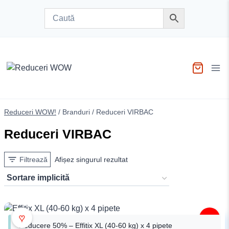
Skip
to
content
Reduceri WOW!
/
Branduri
/
Reduceri VIRBAC
Reduceri VIRBAC
Filtrează
Afișez singurul rezultat
♥
-50%
Reducere 50% – Effitix XL (40-60 kg) x 4 pipete