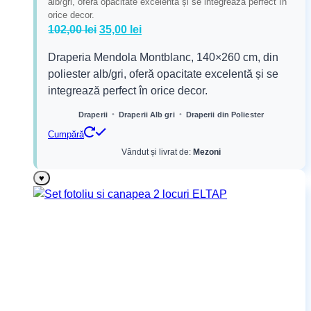
alb/gri, oferă opacitate excelentă și se integrează perfect în
orice decor.
Prețul
Prețul
102,00
lei
35,00
lei
inițial
curent
Draperia Mendola Montblanc, 140×260 cm, din
a
este:
poliester alb/gri, oferă opacitate excelentă și se
fost:
35,00 lei.
integrează perfect în orice decor.
102,00 lei.
•
•
Draperii
Draperii Alb gri
Draperii din Poliester
Cumpără
Vândut și livrat de:
Mezoni
♥