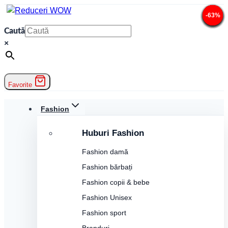
Skip
-65%
-48%
-62%
-66%
-10%
-46%
-49%
-25%
-66%
-64%
-65%
-63%
to
Caută
content
×
Favorite
Fashion
Huburi Fashion
Fashion damă
Fashion bărbați
Fashion copii & bebe
Fashion Unisex
Fashion sport