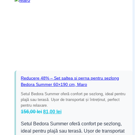
Reducere 48% – Set saltea si perna pentru sezlong
Bedora Summer 60×190 cm, Maro
Setul Bedora Summer oferă confort pe sezlong, ideal pentru
plajă sau terasă. Ușor de transportat și întreținut, perfect
pentru relaxare.
Prețul
Prețul
156,00
lei
81,00
lei
inițial
curent
Setul Bedora Summer oferă confort pe sezlong,
a
este:
ideal pentru plajă sau terasă. Ușor de transportat
fost:
81,00 lei.