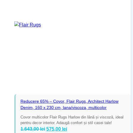
Reducere 65% – Covor, Flair Rugs, Architect Harlow
Denim, 160 x 230 cm, lana/viscoza, multicolor
Covor multicolor Flair Rugs Harlow din lână și viscoză, ideal
pentru decor interior. Adaugă confort și stil casei tale!
Prețul
Prețul
1.643,00
lei
575,00
lei