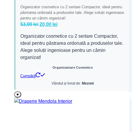
Organizator cosmetice cu 2 sertare Compactor, ideal pentru
păstrarea ordonată a produselor tale. Alege soluții ingenioase
pentru un cămin organizat!
Prețul
Prețul
53,00
lei
20,00
lei
inițial
curent
Organizator cosmetice cu 2 sertare Compactor,
a
este:
ideal pentru păstrarea ordonată a produselor tale.
fost:
20,00 lei.
Alege soluții ingenioase pentru un cămin
53,00 lei.
organizat!
Organizatoare Cosmetice
Cumpără
Vândut și livrat de:
Mezoni
♥