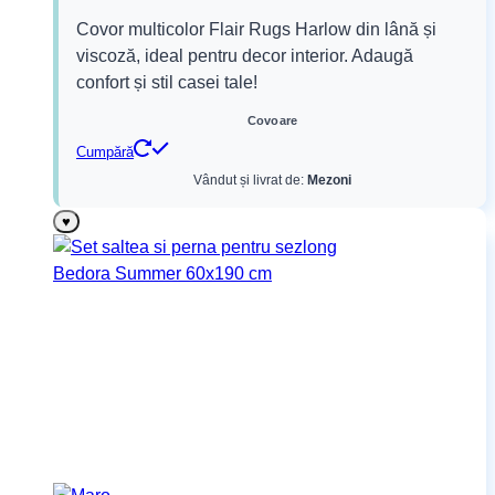
inițial
curent
Covor multicolor Flair Rugs Harlow din lână și
a
este:
viscoză, ideal pentru decor interior. Adaugă
fost:
575,00 lei.
confort și stil casei tale!
1.643,00 lei.
Covoare
Cumpără
Vândut și livrat de:
Mezoni
♥