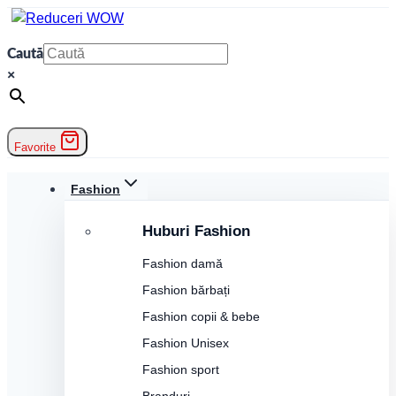
Skip
to
Caută
content
×
Favorite
Fashion
Huburi Fashion
Fashion damă
Fashion bărbați
Fashion copii & bebe
Fashion Unisex
Fashion sport