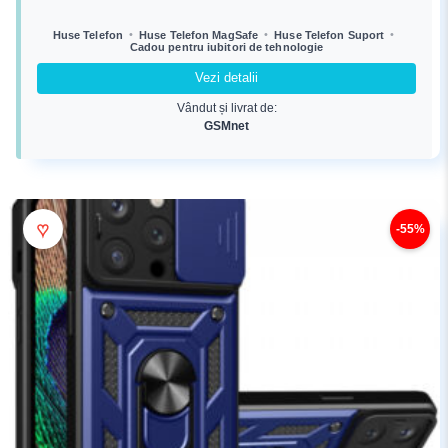
inițial
curent
a
este:
•
•
•
Huse Telefon
Huse Telefon MagSafe
Huse Telefon Suport
Cadou pentru iubitori de tehnologie
fost:
140,99 lei.
207,99 lei.
Vezi detalii
Vândut și livrat de:
GSMnet
♥
-55%