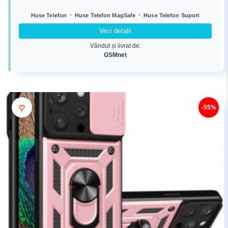
inițial
curent
a
este:
•
•
Huse Telefon
Huse Telefon MagSafe
Huse Telefon Suport
fost:
114,99 lei.
Vezi detalii
168,99 lei.
Vândut și livrat de:
GSMnet
♥
-55%