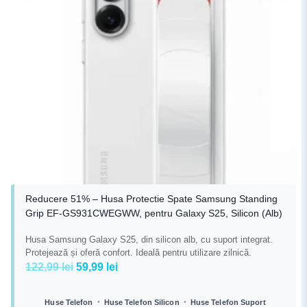
Reducere 51% – Husa Protectie Spate Samsung Standing
Grip EF-GS931CWEGWW, pentru Galaxy S25, Silicon (Alb)
Husa Samsung Galaxy S25, din silicon alb, cu suport integrat.
Protejează și oferă confort. Ideală pentru utilizare zilnică.
Prețul
Prețul
122,99
lei
59,99
lei
inițial
curent
a
este:
•
•
Huse Telefon
Huse Telefon Silicon
Huse Telefon Suport