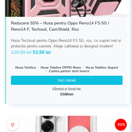
Reducere 55% – Husa pentru Oppo Reno14 FS 5G /
Reno14 F, Techsuit, CamShield, Roz
Husa Techsuit pentru Oppo Reno14 FS 5G, roz, cu suport inel și
protecție pentru camere. Alege calitatea și designul modern!
Prețul
Prețul
120,99
lei
53,99
lei
inițial
curent
a
este:
•
•
Huse Telefon
Huse Telefon OPPO Reno
Huse Telefon Suport
•
Cadou pentru tech lovers
fost:
53,99 lei.
120,99 lei.
Vezi detalii
Vândut și livrat de:
GSMnet
♥
-51%