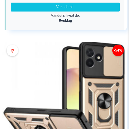
fost:
59,99 lei.
Vezi detalii
122,99 lei.
Vândut și livrat de:
EvoMag
♥
-54%