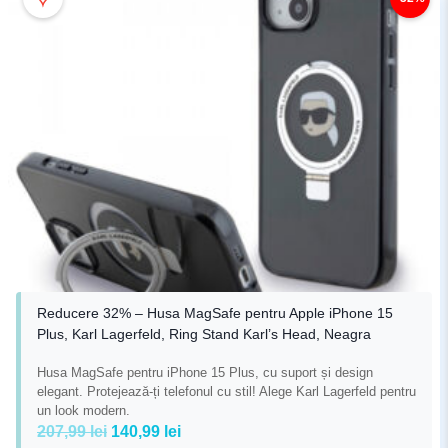
Reducere 32% – Husa MagSafe pentru Apple iPhone 15
Plus, Karl Lagerfeld, Ring Stand Karl’s Head, Neagra
Husa MagSafe pentru iPhone 15 Plus, cu suport și design
elegant. Protejează-ți telefonul cu stil! Alege Karl Lagerfeld pentru
un look modern.
Prețul
Prețul
207,99
lei
140,99
lei