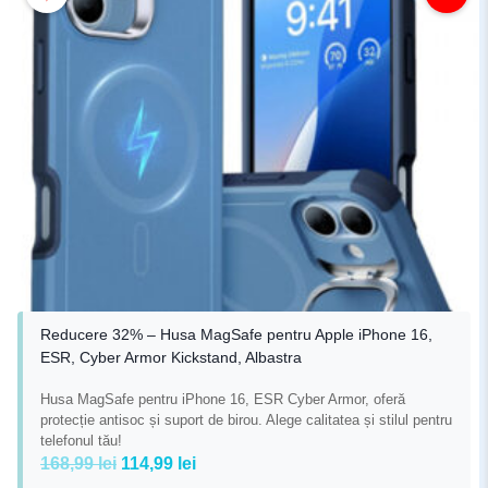
Reducere 32% – Husa MagSafe pentru Apple iPhone 16,
ESR, Cyber Armor Kickstand, Albastra
Husa MagSafe pentru iPhone 16, ESR Cyber Armor, oferă
protecție antisoc și suport de birou. Alege calitatea și stilul pentru
telefonul tău!
Prețul
Prețul
168,99
lei
114,99
lei