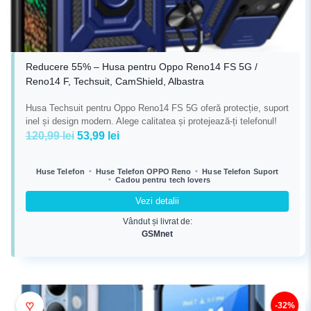
Reducere 55% – Husa pentru Oppo Reno14 FS 5G /
Reno14 F, Techsuit, CamShield, Albastra
Husa Techsuit pentru Oppo Reno14 FS 5G oferă protecție, suport
inel și design modern. Alege calitatea și protejează-ți telefonul!
Prețul
Prețul
120,99
lei
53,99
lei
inițial
curent
a
este:
•
•
Huse Telefon
Huse Telefon OPPO Reno
Huse Telefon Suport
•
Cadou pentru tech lovers
fost:
53,99 lei.
120,99 lei.
Vezi detalii
Vândut și livrat de:
GSMnet
♥
-32%