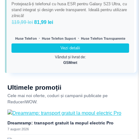
Protejează-ți telefonul cu husa ESR pentru Galaxy S23 Ultra, cu
stand integrat și design verde transparent. Ideală pentru utilizare
zilnică!
Prețul
Prețul
119,99
lei
81,99
lei
inițial
curent
a
este:
•
•
Huse Telefon
Huse Telefon Suport
Huse Telefon Transparente
fost:
81,99 lei.
Vezi detalii
119,99 lei.
Vândut și livrat de:
GSMnet
Ultimele promoții
Cele mai noi oferte, coduri și campanii publicate pe
ReduceriWOW.
Dreamramp: transport gratuit la mopul electric Pro
7 august 2026