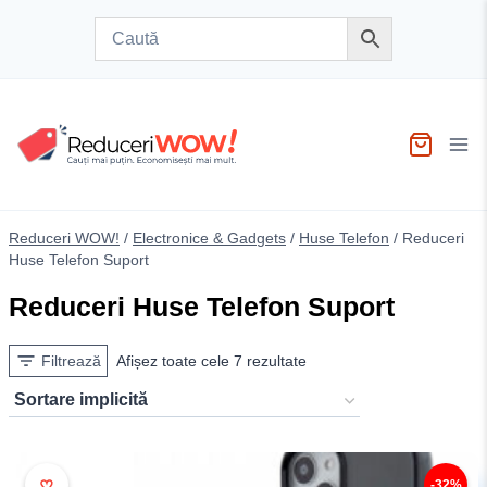
Skip
to
content
Reduceri WOW!
/
Electronice & Gadgets
/
Huse Telefon
/
Reduceri
Huse Telefon Suport
Reduceri Huse Telefon Suport
Filtrează
Afișez toate cele 7 rezultate
♥
-32%