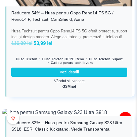
Reducere 54% – Husa pentru Oppo Reno14 FS 5G /
Reno14 F, Techsuit, CamShield, Aurie
Husa Techsuit pentru Oppo Reno14 FS 5G oferă protecție, suport
inel și design modern. Alege calitatea și protejează-ți telefonul!
Prețul
Prețul
116,99
lei
53,99
lei
inițial
curent
a
este:
•
•
Huse Telefon
Huse Telefon OPPO Reno
Huse Telefon Suport
•
Cadou pentru tech lovers
fost:
53,99 lei.
116,99 lei.
Vezi detalii
Vândut și livrat de:
GSMnet
♥
-32%
Reducere 32% – Husa pentru Samsung Galaxy S23 Ultra
S918, ESR, Classic Kickstand, Verde Transparenta