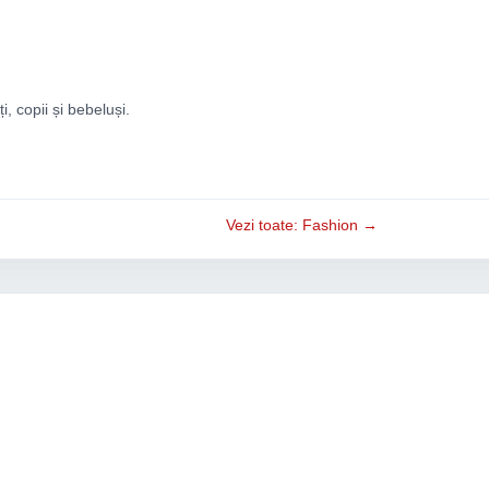
ți, copii și bebeluși.
Vezi toate: Fashion →