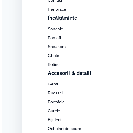
Cămăși
Hanorace
Încălțăminte
Sandale
Pantofi
Sneakers
Ghete
Botine
Accesorii & detalii
Genți
Rucsaci
Portofele
Curele
Bijuterii
Ochelari de soare