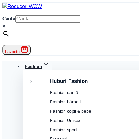
Skip
to
Caută
content
×
Favorite
Fashion
Huburi Fashion
Fashion damă
Fashion bărbați
Fashion copii & bebe
Fashion Unisex
Fashion sport