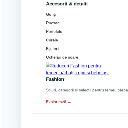
Accesorii & detalii
Genți
Rucsaci
Portofele
Curele
Bijuterii
Ochelari de soare
Fashion
Stiluri, categorii și selecții pentru femei, bărba
Explorează →