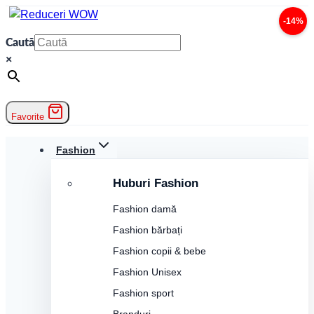
Skip
-14%
to
Caută
content
×
Favorite
Fashion
Huburi Fashion
Fashion damă
Fashion bărbați
Fashion copii & bebe
Fashion Unisex
Fashion sport