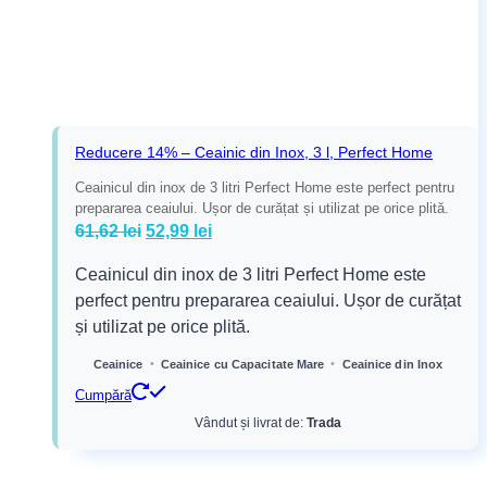
Reducere 14% – Ceainic din Inox, 3 l, Perfect Home
Ceainicul din inox de 3 litri Perfect Home este perfect pentru
prepararea ceaiului. Ușor de curățat și utilizat pe orice plită.
Prețul
Prețul
61,62
lei
52,99
lei
inițial
curent
Ceainicul din inox de 3 litri Perfect Home este
a
este:
perfect pentru prepararea ceaiului. Ușor de curățat
fost:
52,99 lei.
și utilizat pe orice plită.
61,62 lei.
•
•
Ceainice
Ceainice cu Capacitate Mare
Ceainice din Inox
Cumpără
Vândut și livrat de:
Trada