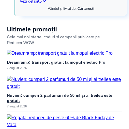
Vezi detalii
Vândut și livrat de:
Cărturești
Ultimele promoții
Cele mai noi oferte, coduri și campanii publicate pe
ReduceriWOW.
Dreamramp: transport gratuit la mopul electric Pro
7 august 2026
Nuvien: cumperi 2 parfumuri de 50 ml și al treilea este
gratuit
7 august 2026