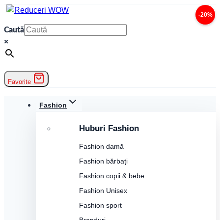
Skip
-20%
to
Caută
content
×
Favorite
Fashion
Huburi Fashion
Fashion damă
Fashion bărbați
Fashion copii & bebe
Fashion Unisex
Fashion sport