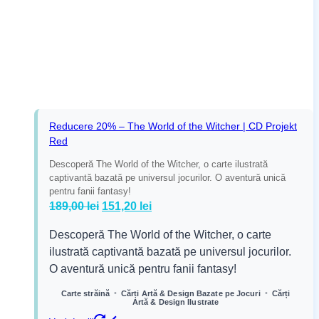
Reducere 20% – The World of the Witcher | CD Projekt
Red
Descoperă The World of the Witcher, o carte ilustrată
captivantă bazată pe universul jocurilor. O aventură unică
pentru fanii fantasy!
Prețul
Prețul
189,00
lei
151,20
lei
inițial
curent
Descoperă The World of the Witcher, o carte
a
este:
ilustrată captivantă bazată pe universul jocurilor.
fost:
151,20 lei.
O aventură unică pentru fanii fantasy!
189,00 lei.
•
•
Carte străină
Cărți Artă & Design Bazate pe Jocuri
Cărți
Artă & Design Ilustrate