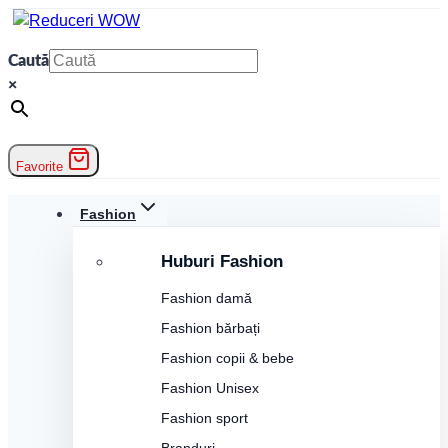
Skip
to
Caută
content
×
Favorite
Fashion
Huburi Fashion
Fashion damă
Fashion bărbați
Fashion copii & bebe
Fashion Unisex
Fashion sport