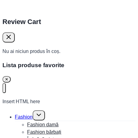
Review Cart
Nu ai niciun produs în coș.
Lista produse favorite
✕
Insert HTML here
Toggle
Fashion
child
menu
Fashion damă
Fashion bărbați