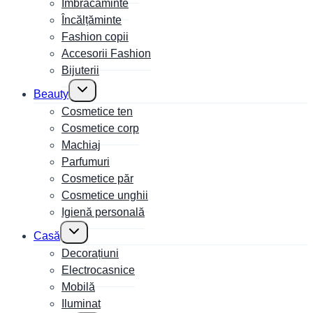
Îmbrăcăminte
Încălțăminte
Fashion copii
Accesorii Fashion
Bijuterii
Toggle
Beauty
child
menu
Cosmetice ten
Cosmetice corp
Machiaj
Parfumuri
Cosmetice păr
Cosmetice unghii
Igienă personală
Toggle
Casă
child
menu
Decorațiuni
Electrocasnice
Mobilă
Iluminat