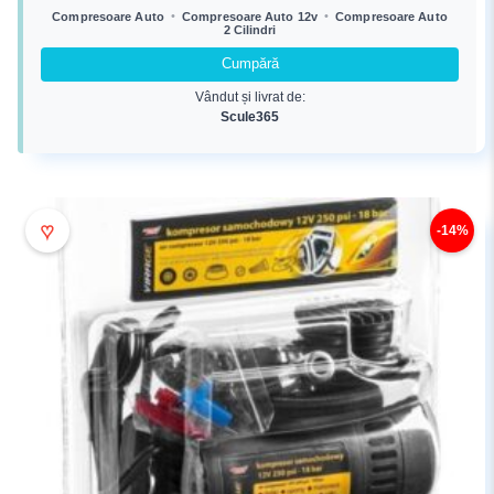
a
este:
•
•
Compresoare Auto
Compresoare Auto 12v
Compresoare Auto
2 Cilindri
fost:
206,70 lei.
292,84 lei.
Cumpără
Vândut și livrat de:
Scule365
♥
-14%