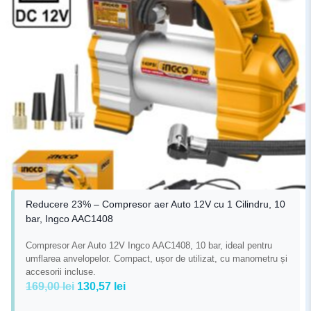
Reducere 23% – Compresor aer Auto 12V cu 1 Cilindru, 10
bar, Ingco AAC1408
Compresor Aer Auto 12V Ingco AAC1408, 10 bar, ideal pentru
umflarea anvelopelor. Compact, ușor de utilizat, cu manometru și
accesorii incluse.
Prețul
Prețul
169,00
lei
130,57
lei
inițial
curent