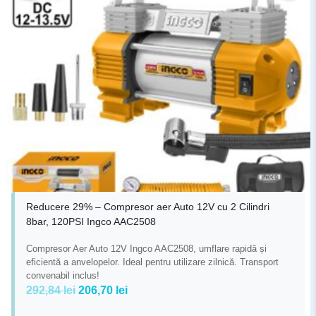
Reducere 29% – Compresor aer Auto 12V cu 2 Cilindri
8bar, 120PSI Ingco AAC2508
Compresor Aer Auto 12V Ingco AAC2508, umflare rapidă și
eficientă a anvelopelor. Ideal pentru utilizare zilnică. Transport
convenabil inclus!
Prețul
Prețul
292,84
lei
206,70
lei
inițial
curent