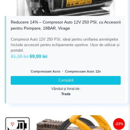
Reducere 14% – Compresor Auto 12V 250 PSI, cu Accesorii
pentru Pompare, 18BAR, Virage
Compresor Auto 12V 250 PSI, ideal pentru umflarea anvelopelor.
Include accesorii pentru echipamente sportive. Ușor de utilizat și
portabil.
Prețul
Prețul
81,38
lei
69,99
lei
inițial
curent
a
este:
•
Compresoare Auto
Compresoare Auto 12v
fost:
69,99 lei.
Cumpără
81,38 lei.
Vândut și livrat de:
Trada
♥
-23%