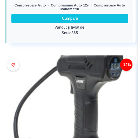
a
este:
•
•
Compresoare Auto
Compresoare Auto 12v
Compresoare Auto
Manometru
fost:
130,57 lei.
169,00 lei.
Cumpără
Vândut și livrat de:
Scule365
♥
-14%