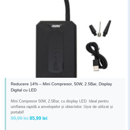
Reducere 14% – Mini Compresor, 50W, 2.5Bar, Display
Digital cu LED
Mini Compresor 50W, 2.5Bar, cu display LED. Ideal pentru
umflarea rapidă a anvelopelor și obiectelor. Ușor de utilizat și
portabil!
Prețul
Prețul
99,99
lei
85,99
lei
inițial
curent