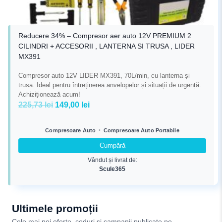
Reducere 34% – Compresor aer auto 12V PREMIUM 2
CILINDRI + ACCESORII , LANTERNA SI TRUSA , LIDER
MX391
Compresor auto 12V LIDER MX391, 70L/min, cu lanterna și
trusa. Ideal pentru întreținerea anvelopelor și situații de urgență.
Achiziționează acum!
Prețul
Prețul
225,73
lei
149,00
lei
inițial
curent
a
este:
•
Compresoare Auto
Compresoare Auto Portabile
fost:
149,00 lei.
Cumpără
225,73 lei.
Vândut și livrat de:
Scule365
Ultimele promoții
Cele mai noi oferte, coduri și campanii publicate pe