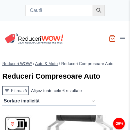
Skip
to
content
Reduceri WOW!
/
Auto & Moto
/
Reduceri Compresoare Auto
Reduceri Compresoare Auto
Filtrează
Afișez toate cele 6 rezultate
♥
-29%