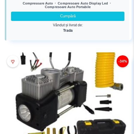
a
este:
•
•
Compresoare Auto
Compresoare Auto Display Led
Compresoare Auto Portabile
fost:
85,99 lei.
99,99 lei.
Cumpără
Vândut și livrat de:
Trada
♥
-34%