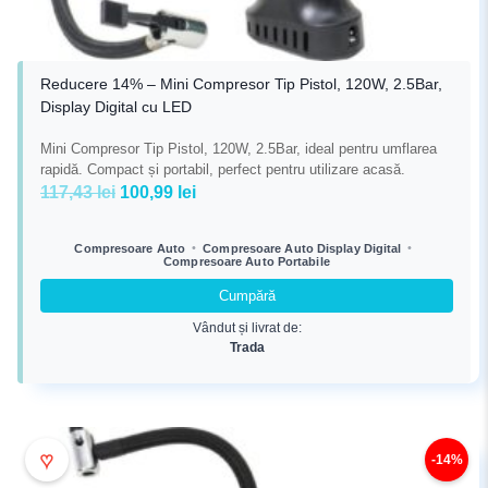
Reducere 14% – Mini Compresor Tip Pistol, 120W, 2.5Bar,
Display Digital cu LED
Mini Compresor Tip Pistol, 120W, 2.5Bar, ideal pentru umflarea
rapidă. Compact și portabil, perfect pentru utilizare acasă.
Prețul
Prețul
117,43
lei
100,99
lei
inițial
curent
a
este:
•
•
Compresoare Auto
Compresoare Auto Display Digital
Compresoare Auto Portabile
fost:
100,99 lei.
117,43 lei.
Cumpără
Vândut și livrat de:
Trada
♥
-14%