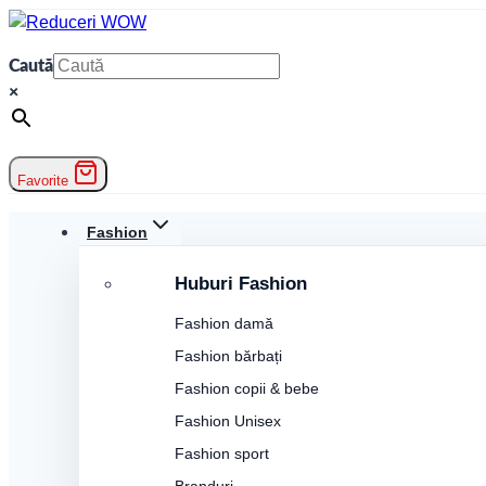
Skip
to
Caută
content
×
Favorite
Fashion
Huburi Fashion
Fashion damă
Fashion bărbați
Fashion copii & bebe
Fashion Unisex
Fashion sport