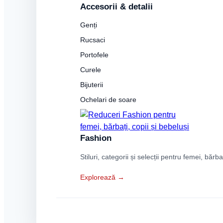
Accesorii & detalii
Genți
Rucsaci
Portofele
Curele
Bijuterii
Ochelari de soare
Fashion
Stiluri, categorii și selecții pentru femei, bărba
Explorează →