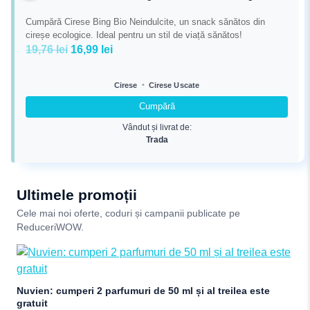
Cumpără Cirese Bing Bio Neindulcite, un snack sănătos din
cireșe ecologice. Ideal pentru un stil de viață sănătos!
Prețul
Prețul
19,76
lei
16,99
lei
inițial
curent
a
este:
•
Cirese
Cirese Uscate
fost:
16,99 lei.
Cumpără
19,76 lei.
Vândut și livrat de:
Trada
Ultimele promoții
Cele mai noi oferte, coduri și campanii publicate pe
ReduceriWOW.
Nuvien: cumperi 2 parfumuri de 50 ml și al treilea este
gratuit