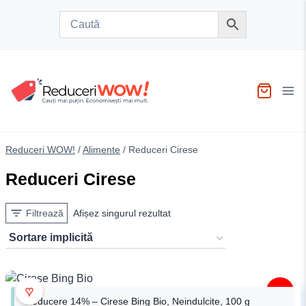
Skip
to
content
Reduceri WOW!
/
Alimente
/
Reduceri Cirese
Reduceri Cirese
Filtrează
Afișez singurul rezultat
♥
-14%
Reducere 14% – Cirese Bing Bio, Neindulcite, 100 g