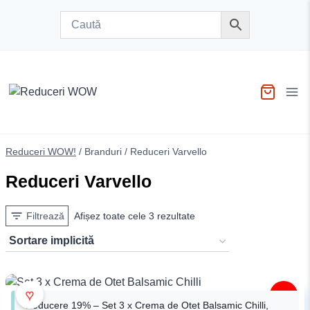
Skip
to
content
Reduceri WOW!
/
Branduri
/
Reduceri Varvello
Reduceri Varvello
Filtrează
Afișez toate cele 3 rezultate
♥
-19%
Reducere 19% – Set 3 x Crema de Otet Balsamic Chilli,