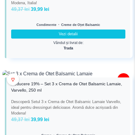
Modena, Italia!
Prețul
Prețul
49,37
lei
39,99
lei
inițial
curent
a
este:
•
Condimente
Creme de Oțet Balsamic
fost:
39,99 lei.
Vezi detalii
49,37 lei.
Vândut și livrat de:
Trada
♥
-19%
Reducere 19% – Set 3 x Crema de Otet Balsamic Lamaie,
Varvello, 250 ml
Descoperă Setul 3 x Crema de Otet Balsamic Lamaie Varvello,
ideal pentru dressinguri delicioase. Aromă dulce acrișoară din
Modena!
Prețul
Prețul
49,37
lei
39,99
lei
inițial
curent
a
este:
•