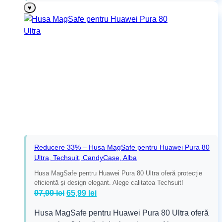
♥
Reducere 33% – Husa MagSafe pentru Huawei Pura 80
Ultra, Techsuit, CandyCase, Alba
Husa MagSafe pentru Huawei Pura 80 Ultra oferă protecție
eficientă și design elegant. Alege calitatea Techsuit!
Prețul
Prețul
97,99
lei
65,99
lei
inițial
curent
Husa MagSafe pentru Huawei Pura 80 Ultra oferă
a
este: