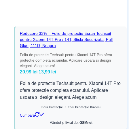
Reducere 33% – Folie de protectie Ecran Techsuit
pentru Xiaomi 14T Pro / 14T, Sticla Securizata, Full
Glue, 111D, Neagra
Folia de protectie Techsuit pentru Xiaomi 14T Pro ofera
protectie completa ecranului. Aplicare usoara si design
elegant. Alege acum!
Prețul
Prețul
20,99
lei
13,99
lei
inițial
curent
Folia de protectie Techsuit pentru Xiaomi 14T Pro
a
este:
ofera protectie completa ecranului. Aplicare
fost:
13,99 lei.
usoara si design elegant. Alege acum!
20,99 lei.
•
Folii Protecție
Folii Protecție Xiaomi
Cumpără
Vândut și livrat de:
GSMnet