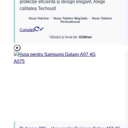
protecție eficientă și design elegant. Alege
fost:
65,99 lei.
calitatea Techsuit!
97,99 lei.
•
•
Huse Telefon
Huse Telefon MagSafe
Huse Telefon
Policarbonat
Cumpără
Vândut și livrat de:
GSMnet
♥