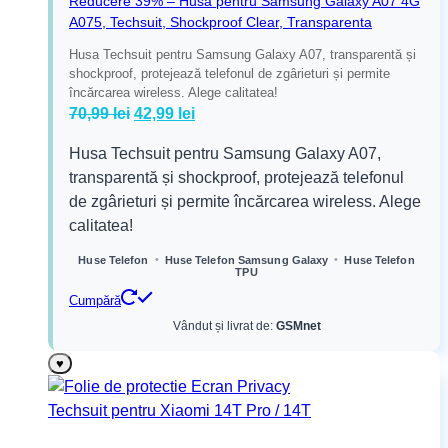
Reducere 39% – Husa pentru Samsung Galaxy A07 4G
A075, Techsuit, Shockproof Clear, Transparenta
Husa Techsuit pentru Samsung Galaxy A07, transparentă și
shockproof, protejează telefonul de zgârieturi și permite
încărcarea wireless. Alege calitatea!
Prețul
Prețul
70,99
lei
42,99
lei
inițial
curent
Husa Techsuit pentru Samsung Galaxy A07,
a
este:
transparentă și shockproof, protejează telefonul
fost:
42,99 lei.
de zgârieturi și permite încărcarea wireless. Alege
70,99 lei.
calitatea!
•
•
Huse Telefon
Huse Telefon Samsung Galaxy
Huse Telefon
TPU
Cumpără
Vândut și livrat de:
GSMnet
♥