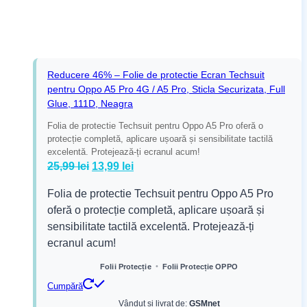
Reducere 46% – Folie de protectie Ecran Techsuit
pentru Oppo A5 Pro 4G / A5 Pro, Sticla Securizata, Full
Glue, 111D, Neagra
Folia de protectie Techsuit pentru Oppo A5 Pro oferă o
protecție completă, aplicare ușoară și sensibilitate tactilă
excelentă. Protejează-ți ecranul acum!
Prețul
Prețul
25,99
lei
13,99
lei
inițial
curent
Folia de protectie Techsuit pentru Oppo A5 Pro
a
este:
oferă o protecție completă, aplicare ușoară și
fost:
13,99 lei.
sensibilitate tactilă excelentă. Protejează-ți
25,99 lei.
ecranul acum!
•
Folii Protecție
Folii Protecție OPPO
Cumpără
Vândut și livrat de:
GSMnet