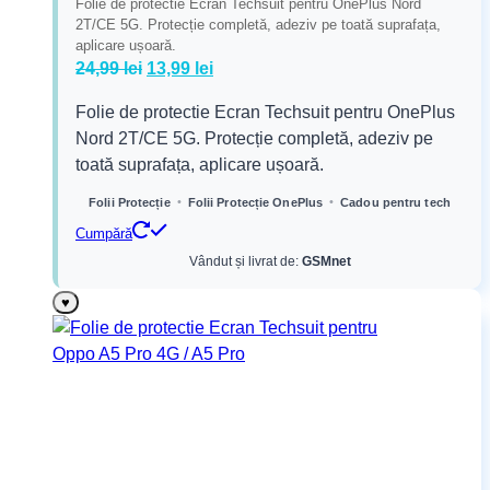
Folie de protectie Ecran Techsuit pentru OnePlus Nord
2T/CE 5G. Protecție completă, adeziv pe toată suprafața,
aplicare ușoară.
Prețul
Prețul
24,99
lei
13,99
lei
inițial
curent
Folie de protectie Ecran Techsuit pentru OnePlus
a
este:
Nord 2T/CE 5G. Protecție completă, adeziv pe
fost:
13,99 lei.
toată suprafața, aplicare ușoară.
24,99 lei.
•
•
Folii Protecție
Folii Protecție OnePlus
Cadou pentru tech
Cumpără
Vândut și livrat de:
GSMnet
♥