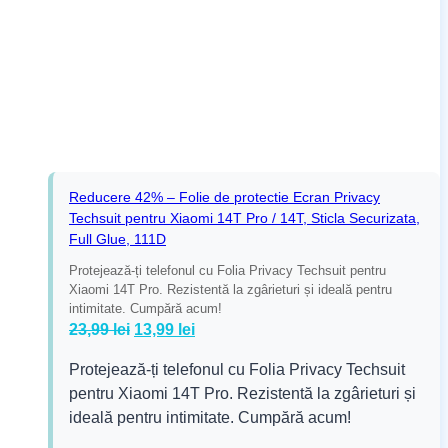
Reducere 42% – Folie de protectie Ecran Privacy
Techsuit pentru Xiaomi 14T Pro / 14T, Sticla Securizata,
Full Glue, 111D
Protejează-ți telefonul cu Folia Privacy Techsuit pentru
Xiaomi 14T Pro. Rezistentă la zgârieturi și ideală pentru
intimitate. Cumpără acum!
Prețul
Prețul
23,99
lei
13,99
lei
inițial
curent
Protejează-ți telefonul cu Folia Privacy Techsuit
a
este:
pentru Xiaomi 14T Pro. Rezistentă la zgârieturi și
fost:
13,99 lei.
ideală pentru intimitate. Cumpără acum!
23,99 lei.