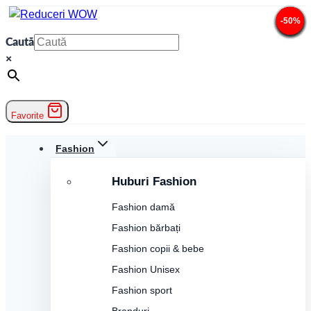
Skip
-33%
-33%
-39%
-42%
-44%
-46%
-47%
-47%
-50%
-50%
-50%
-50%
to
Caută
content
×
Favorite
Fashion
Huburi Fashion
Fashion damă
Fashion bărbați
Fashion copii & bebe
Fashion Unisex
Fashion sport