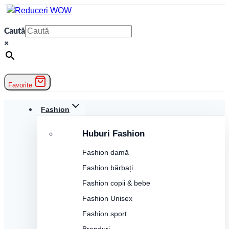
Skip
to
Caută
content
×
Favorite
Fashion
Huburi Fashion
Fashion damă
Fashion bărbați
Fashion copii & bebe
Fashion Unisex
Fashion sport