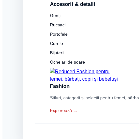
Accesorii & detalii
Genți
Rucsaci
Portofele
Curele
Bijuterii
Ochelari de soare
Fashion
Stiluri, categorii și selecții pentru femei, bărba
Explorează →