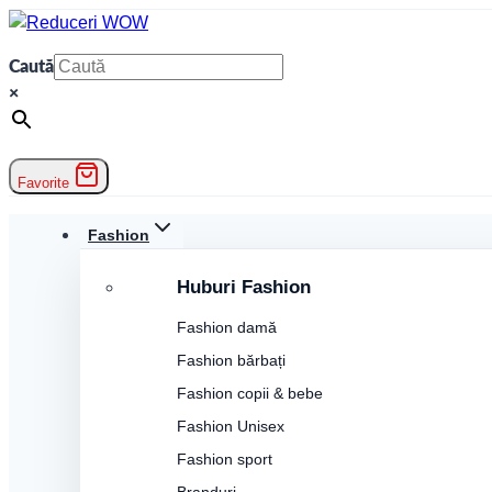
Skip
to
Caută
content
×
Favorite
Fashion
Huburi Fashion
Fashion damă
Fashion bărbați
Fashion copii & bebe
Fashion Unisex
Fashion sport