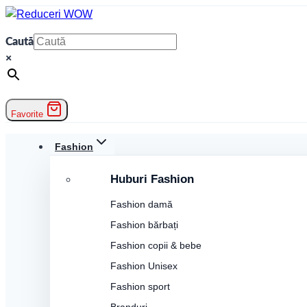
Skip
to
Caută
content
×
Favorite
Fashion
Huburi Fashion
Fashion damă
Fashion bărbați
Fashion copii & bebe
Fashion Unisex
Fashion sport