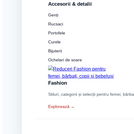
Accesorii & detalii
Genți
Rucsaci
Portofele
Curele
Bijuterii
Ochelari de soare
Fashion
Stiluri, categorii și selecții pentru femei, bărba
Explorează →