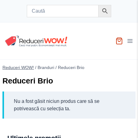
Skip
to
content
Reduceri WOW!
/
Branduri
/
Reduceri Brio
Reduceri Brio
Nu a fost găsit niciun produs care să se
potrivească cu selecția ta.
Ultimele promoții