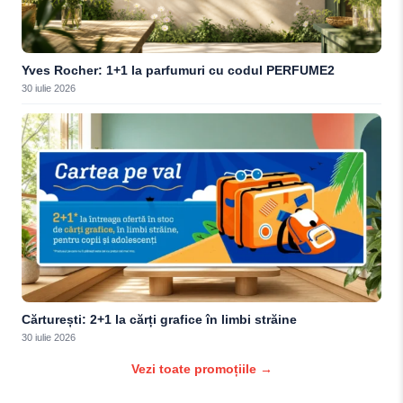
Yves Rocher: 1+1 la parfumuri cu codul PERFUME2
30 iulie 2026
Cărturești: 2+1 la cărți grafice în limbi străine
30 iulie 2026
Vezi toate promoțiile →