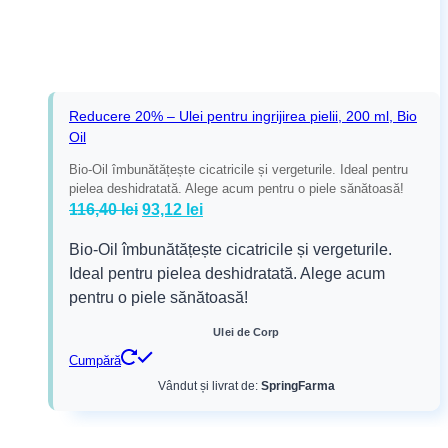
Reducere 20% – Ulei pentru ingrijirea pielii, 200 ml, Bio
Oil
Bio-Oil îmbunătățește cicatricile și vergeturile. Ideal pentru
pielea deshidratată. Alege acum pentru o piele sănătoasă!
Prețul
Prețul
116,40
lei
93,12
lei
inițial
curent
Bio-Oil îmbunătățește cicatricile și vergeturile.
a
este:
Ideal pentru pielea deshidratată. Alege acum
fost:
93,12 lei.
pentru o piele sănătoasă!
116,40 lei.
Ulei de Corp
Cumpără
Vândut și livrat de:
SpringFarma