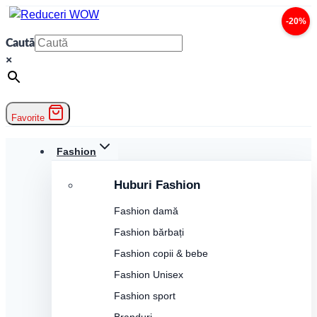
Skip
-20%
to
Caută
content
×
Favorite
Fashion
Huburi Fashion
Fashion damă
Fashion bărbați
Fashion copii & bebe
Fashion Unisex
Fashion sport