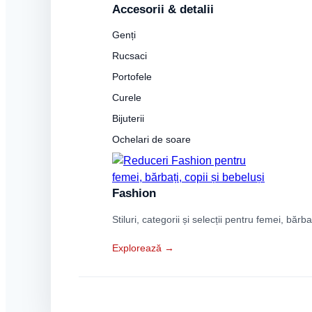
Accesorii & detalii
Genți
Rucsaci
Portofele
Curele
Bijuterii
Ochelari de soare
Fashion
Stiluri, categorii și selecții pentru femei, bărba
Explorează →