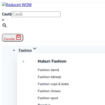
Skip
to
Caută
content
×
Favorite
Fashion
Huburi Fashion
Fashion damă
Fashion bărbați
Fashion copii & bebe
Fashion Unisex
Fashion sport