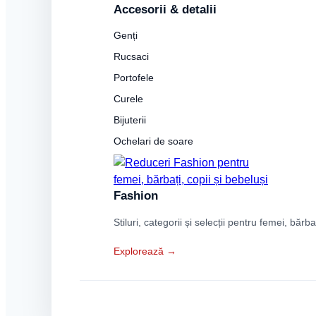
Accesorii & detalii
Genți
Rucsaci
Portofele
Curele
Bijuterii
Ochelari de soare
Fashion
Stiluri, categorii și selecții pentru femei, bărba
Explorează →