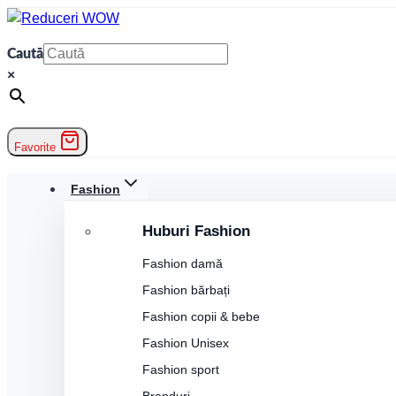
Skip
to
Caută
content
×
Favorite
Fashion
Huburi Fashion
Fashion damă
Fashion bărbați
Fashion copii & bebe
Fashion Unisex
Fashion sport