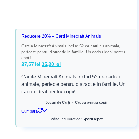
Reducere 20% – Carti Minecraft Animals
Cartile Minecraft Animals includ 52 de carti cu animale,
perfecte pentru distractie in familie. Un cadou ideal pentru
copii!
Prețul
Prețul
37,57
lei
35,20
lei
inițial
curent
Cartile Minecraft Animals includ 52 de carti cu
a
este:
animale, perfecte pentru distractie in familie. Un
fost:
35,20 lei.
cadou ideal pentru copii!
37,57 lei.
•
Jocuri de Cărți
Cadou pentru copii
Cumpără
Vândut și livrat de:
SportDepot