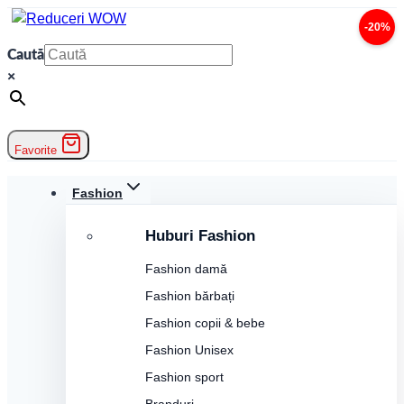
Skip
-20%
to
Caută
content
×
Favorite
Fashion
Huburi Fashion
Fashion damă
Fashion bărbați
Fashion copii & bebe
Fashion Unisex
Fashion sport