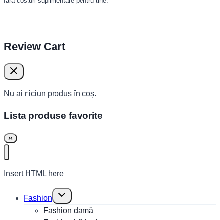
fără costuri suplimentare pentru tine.
Review Cart
Nu ai niciun produs în coș.
Lista produse favorite
✕
Insert HTML here
Toggle
Fashion
child
menu
Fashion damă