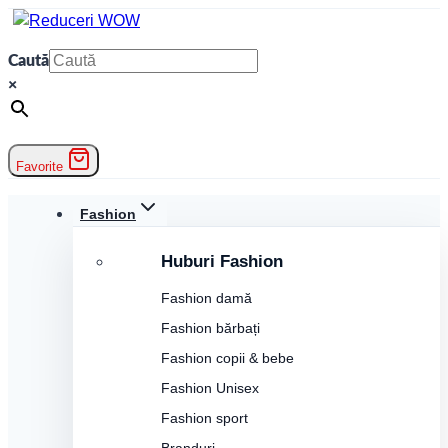
Skip
to
Caută
content
×
Favorite
Fashion
Huburi Fashion
Fashion damă
Fashion bărbați
Fashion copii & bebe
Fashion Unisex
Fashion sport