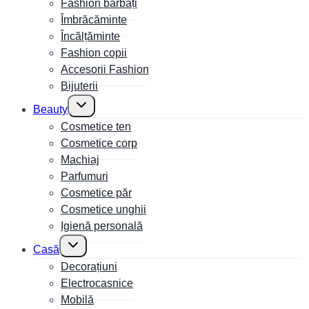
Fashion bărbați
Îmbrăcăminte
Încălțăminte
Fashion copii
Accesorii Fashion
Bijuterii
Toggle
Beauty
child
menu
Cosmetice ten
Cosmetice corp
Machiaj
Parfumuri
Cosmetice păr
Cosmetice unghii
Igienă personală
Toggle
Casă
child
menu
Decorațiuni
Electrocasnice
Mobilă