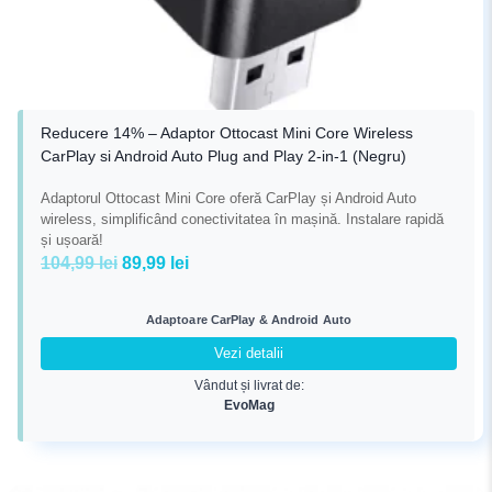
Reducere 14% – Adaptor Ottocast Mini Core Wireless
CarPlay si Android Auto Plug and Play 2-in-1 (Negru)
Adaptorul Ottocast Mini Core oferă CarPlay și Android Auto
wireless, simplificând conectivitatea în mașină. Instalare rapidă
și ușoară!
Prețul
Prețul
104,99
lei
89,99
lei
inițial
curent
a
este:
Adaptoare CarPlay & Android Auto
fost:
89,99 lei.
Vezi detalii
104,99 lei.
Vândut și livrat de:
EvoMag