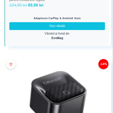
Prețul
Prețul
104,99
lei
89,99
lei
inițial
curent
a
este:
Adaptoare CarPlay & Android Auto
fost:
89,99 lei.
Vezi detalii
104,99 lei.
Vândut și livrat de:
EvoMag
♥
-14%