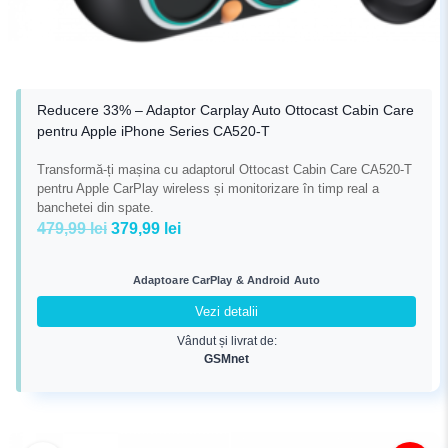
Reducere 33% – Adaptor Carplay Auto Ottocast Cabin Care
pentru Apple iPhone Series CA520-T
Transformă-ți mașina cu adaptorul Ottocast Cabin Care CA520-T
pentru Apple CarPlay wireless și monitorizare în timp real a
banchetei din spate.
Prețul
Prețul
479,99
lei
379,99
lei
inițial
curent
a
este:
Adaptoare CarPlay & Android Auto
fost:
379,99 lei.
Vezi detalii
479,99 lei.
Vândut și livrat de:
GSMnet