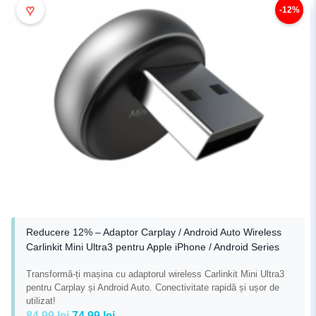
♥
-12%
Reducere 12% – Adaptor Carplay / Android Auto Wireless
Carlinkit Mini Ultra3 pentru Apple iPhone / Android Series
Transformă-ți mașina cu adaptorul wireless Carlinkit Mini Ultra3
pentru Carplay și Android Auto. Conectivitate rapidă și ușor de
utilizat!
Prețul
Prețul
84,99
lei
74,99
lei