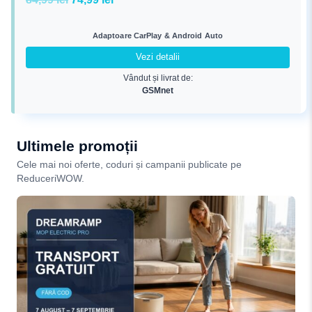
inițial
curent
a
este:
Adaptoare CarPlay & Android Auto
fost:
74,99 lei.
Vezi detalii
84,99 lei.
Vândut și livrat de:
GSMnet
Ultimele promoții
Cele mai noi oferte, coduri și campanii publicate pe
ReduceriWOW.