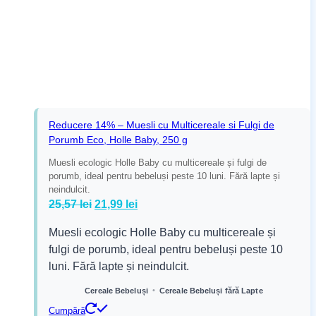
Reducere 14% – Muesli cu Multicereale si Fulgi de
Porumb Eco, Holle Baby, 250 g
Muesli ecologic Holle Baby cu multicereale și fulgi de
porumb, ideal pentru bebeluși peste 10 luni. Fără lapte și
neindulcit.
Prețul
Prețul
25,57
lei
21,99
lei
inițial
curent
Muesli ecologic Holle Baby cu multicereale și
a
este:
fulgi de porumb, ideal pentru bebeluși peste 10
fost:
21,99 lei.
luni. Fără lapte și neindulcit.
25,57 lei.
•
Cereale Bebeluși
Cereale Bebeluși fără Lapte
Cumpără