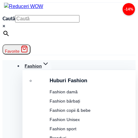
Skip
-14%
to
Caută
content
×
Favorite
Fashion
Huburi Fashion
Fashion damă
Fashion bărbați
Fashion copii & bebe
Fashion Unisex
Fashion sport