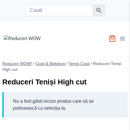
Skip
to
content
Reduceri WOW!
/
Copii & Bebeluși
/
Teniși Copii
/
Reduceri Teniși
High cut
Reduceri Teniși High cut
Nu a fost găsit niciun produs care să se
potrivească cu selecția ta.