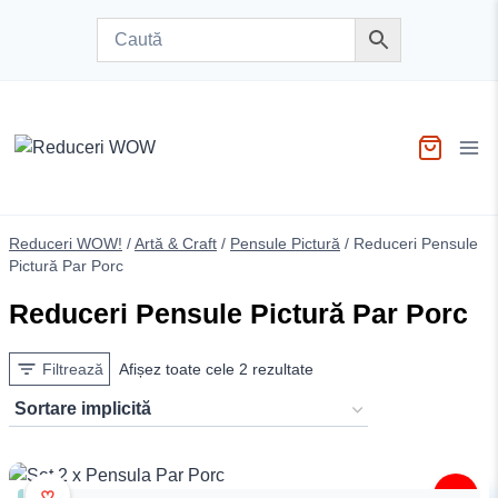
Skip
to
content
Reduceri WOW!
/
Artă & Craft
/
Pensule Pictură
/
Reduceri Pensule
Pictură Par Porc
Reduceri Pensule Pictură Par Porc
Filtrează
Afișez toate cele 2 rezultate
♥
-25%