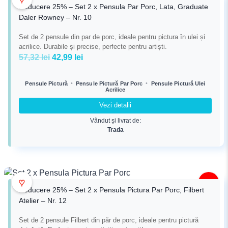
Reducere 25% – Set 2 x Pensula Par Porc, Lata, Graduate
Daler Rowney – Nr. 10
Set de 2 pensule din par de porc, ideale pentru pictura în ulei și
acrilice. Durabile și precise, perfecte pentru artiști.
Prețul
Prețul
57,32
lei
42,99
lei
inițial
curent
a
este:
•
•
Pensule Pictură
Pensule Pictură Par Porc
Pensule Pictură Ulei
Acrilice
fost:
42,99 lei.
57,32 lei.
Vezi detalii
Vândut și livrat de:
Trada
♥
-25%
Reducere 25% – Set 2 x Pensula Pictura Par Porc, Filbert
Atelier – Nr. 12
Set de 2 pensule Filbert din păr de porc, ideale pentru pictură