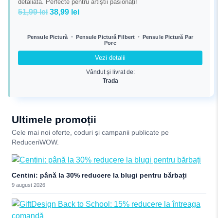
detaliată. Perfecte pentru artiștii pasionați!
Prețul
Prețul
51,99
lei
38,99
lei
inițial
curent
a
este:
•
•
Pensule Pictură
Pensule Pictură Filbert
Pensule Pictură Par
Porc
fost:
38,99 lei.
51,99 lei.
Vezi detalii
Vândut și livrat de:
Trada
Ultimele promoții
Cele mai noi oferte, coduri și campanii publicate pe
ReduceriWOW.
Centini: până la 30% reducere la blugi pentru bărbați
9 august 2026