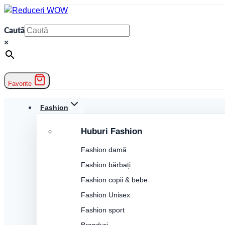
Skip
to
Caută
content
×
Favorite
Fashion
Huburi Fashion
Fashion damă
Fashion bărbați
Fashion copii & bebe
Fashion Unisex
Fashion sport