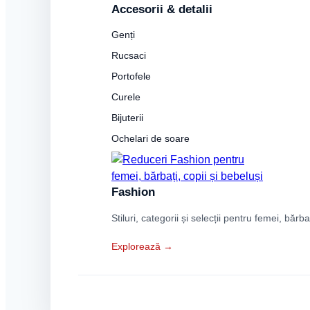
Accesorii & detalii
Genți
Rucsaci
Portofele
Curele
Bijuterii
Ochelari de soare
Fashion
Stiluri, categorii și selecții pentru femei, bărba
Explorează →